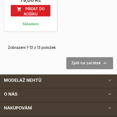
79,00 Kč
více
PŘIDAT DO

KOŠÍKU
Skladem
Zobrazení 1-13 z 13 položek

Zpět na začátek

MODELÁŽ NEHTŮ

O NÁS

NAKUPOVÁNÍ