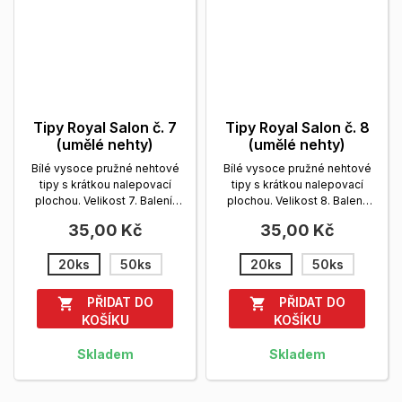
Tipy Royal Salon č. 7
Tipy Royal Salon č. 8
(umělé nehty)
(umělé nehty)
Bílé vysoce pružné nehtové
Bílé vysoce pružné nehtové
tipy s krátkou nalepovací
tipy s krátkou nalepovací
plochou. Velikost 7. Balení:
plochou. Velikost 8. Balení:
sáček, 20 a 50 ks.
Zobrazit
sáček, 20 a 50 ks.
Zobrazit
35,00 Kč
35,00 Kč
více
více
20ks
50ks
20ks
50ks
PŘIDAT DO
PŘIDAT DO


KOŠÍKU
KOŠÍKU
Skladem
Skladem