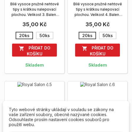
Bílé vysoce pružné nehtové
Bílé vysoce pružné nehtové
tipy s krátkou nalepovací
tipy s krátkou nalepovací
plochou. Velikost 3. Balení:
plochou. Velikost 4. Balení:
sáček, 20 a 50 ks.
Zobrazit
sáček, 20 a 50 ks.
Zobrazit
35,00 Kč
35,00 Kč
více
více
20ks
50ks
20ks
50ks
PŘIDAT DO
PŘIDAT DO


KOŠÍKU
KOŠÍKU
Skladem
Skladem
Tyto webové stránky ukládají v souladu se zákony na
vaše zařízení soubory, obecně nazývané cookies.
Odsouhlaste prosím nastavení cookies souborů pro
použití webu.