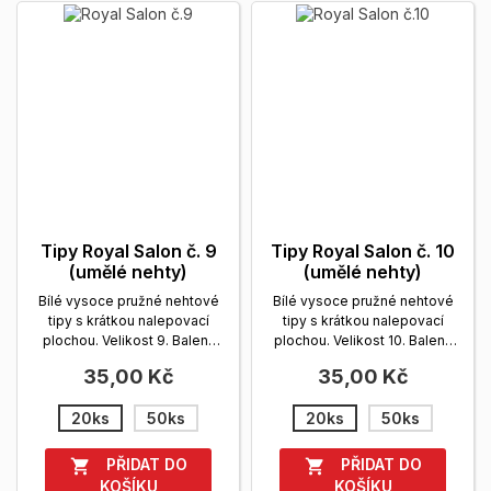
Tipy Royal Salon č. 9
Tipy Royal Salon č. 10
(umělé nehty)
(umělé nehty)
Bílé vysoce pružné nehtové
Bílé vysoce pružné nehtové
tipy s krátkou nalepovací
tipy s krátkou nalepovací
plochou. Velikost 9. Balení:
plochou. Velikost 10. Balení:
sáček, 20 a 50 ks.
Zobrazit
sáček, 20 a 50...
Zobrazit
35,00 Kč
35,00 Kč
více
více
20ks
50ks
20ks
50ks
PŘIDAT DO
PŘIDAT DO


KOŠÍKU
KOŠÍKU