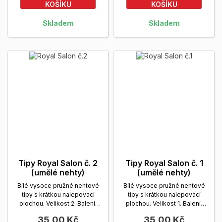
KOŠÍKU
KOŠÍKU
Skladem
Skladem
Tipy Royal Salon č. 2
Tipy Royal Salon č. 1
(umělé nehty)
(umělé nehty)
Bílé vysoce pružné nehtové
Bílé vysoce pružné nehtové
tipy s krátkou nalepovací
tipy s krátkou nalepovací
plochou. Velikost 2. Balení:
plochou. Velikost 1. Balení:
sáček, 20 a 50 ks.
Zobrazit
sáček, 20 a 50 ks.
Zobrazit
35,00 Kč
35,00 Kč
více
více