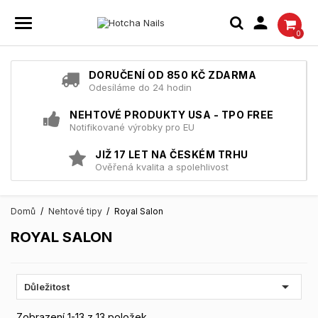

0
DORUČENÍ OD 850 KČ ZDARMA
Odesíláme do 24 hodin
NEHTOVÉ PRODUKTY USA - TPO FREE
Notifikované výrobky pro EU
JIŽ 17 LET NA ČESKÉM TRHU
Ověřená kvalita a spolehlivost
Domů
Nehtové tipy
Royal Salon
ROYAL SALON

Důležitost
Zobrazení 1-13 z 13 položek