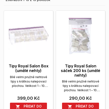
Tipy Royal Salon Box
Tipy Royal Salon
(umělé nehty)
sáček 200 ks (umělé
nehty)
Bílé velmi pružné nehtové
tipy s krátkou nalepovací
Bílé velmi pružné nehtové
plochou. Velikost 1 – 10.
tipy s krátkou nalepovací
Balení: box, 200 ks.
Zobrazit
plochou. Velikost 1 – 10.
více
Balení: sáček, 200 ks.
399,00 Kč
290,00 Kč
Zobrazit více
PŘIDAT DO
PŘIDAT DO

