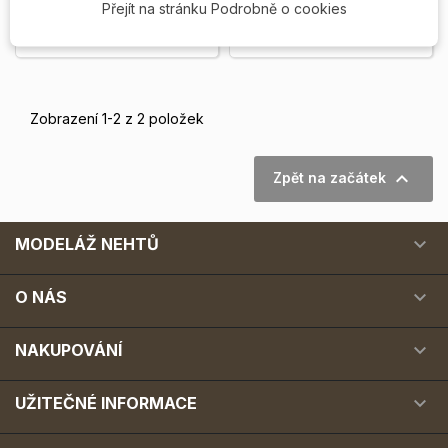
Přejít na stránku Podrobně o cookies
Skladem
Vyprodáno
Zobrazení 1-2 z 2 položek

Zpět na začátek

MODELÁŽ NEHTŮ

O NÁS

NAKUPOVÁNÍ

UŽITEČNÉ INFORMACE