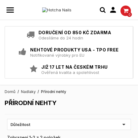

0
DORUČENÍ OD 850 KČ ZDARMA
Odesíláme do 24 hodin
NEHTOVÉ PRODUKTY USA - TPO FREE
Notifikované výrobky pro EU
JIŽ 17 LET NA ČESKÉM TRHU
Ověřená kvalita a spolehlivost
Domů
Nadlaky
Přírodní nehty
PŘÍRODNÍ NEHTY

Důležitost
Zobrazení 1-2 z 2 položek