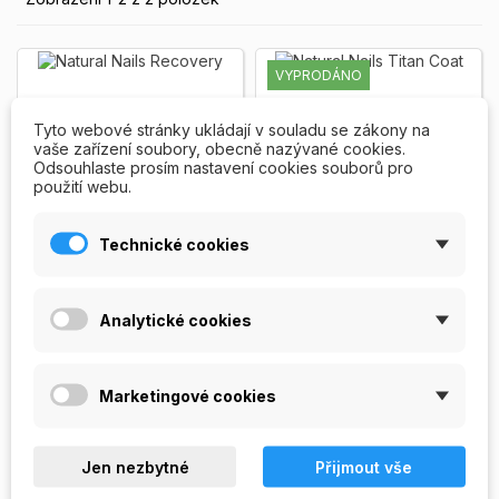
VYPRODÁNO
Tyto webové stránky ukládají v souladu se zákony na
vaše zařízení soubory, obecně nazývané cookies.
Odsouhlaste prosím nastavení cookies souborů pro
použití webu.
Technické cookies
Natural Nails
Natural Nails Titan
Analytické cookies
Recovery
Coat
Profesionální regenerátor a
Excelentní Top Coat s
zpevňovač přírodních nehtů.
obsahem titanu pro zpevnění
Pro oslabené, křehké,
a posílení přírodních nehtů.
Marketingové cookies
poškozené a...
Zobrazit více
Lze použít i jako...
Zobrazit
240,00 Kč
180,00 Kč
více
Jen nezbytné
PŘIDAT DO
Přijmout vše
NENÍ


KOŠÍKU
SKLADEM