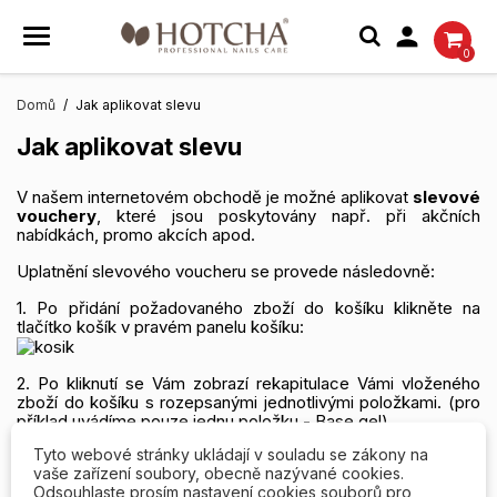

0
Domů
Jak aplikovat slevu
Jak aplikovat slevu
V našem internetovém obchodě je možné aplikovat
slevové
vouchery
, které jsou poskytovány např. při akčních
nabídkách, promo akcích apod.
Uplatnění slevového voucheru se provede následovně:
1. Po přidání požadovaného zboží do košíku klikněte na
tlačítko košík v pravém panelu košíku:
2. Po kliknutí se Vám zobrazí rekapitulace Vámi vloženého
zboží do košíku s rozepsanými jednotlivými položkami. (pro
příklad uvádíme pouze jednu položku - Base gel)
Tyto webové stránky ukládají v souladu se zákony na
vaše zařízení soubory, obecně nazývané cookies.
Odsouhlaste prosím nastavení cookies souborů pro
3. Voucher aplikujete vepsáním příslušného
kód
u (náš vzor