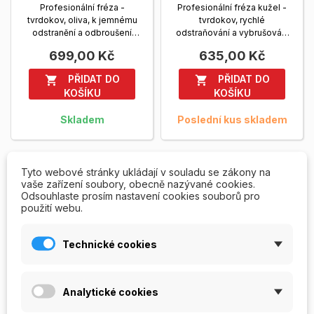
Profesionální fréza -
Profesionální fréza kužel -
tvrdokov, oliva, k jemnému
tvrdokov, rychlé
odstranění a odbroušení
odstraňování a vybrušování
gelové modeláže, vysoká...
gelové i akrylové...
Zobrazit
699,00 Kč
635,00 Kč
Zobrazit více
více
PŘIDAT DO
PŘIDAT DO


KOŠÍKU
KOŠÍKU
Skladem
Poslední kus skladem
Tyto webové stránky ukládají v souladu se zákony na
vaše zařízení soubory, obecně nazývané cookies.
Odsouhlaste prosím nastavení cookies souborů pro
použití webu.
Technické cookies
Analytické cookies