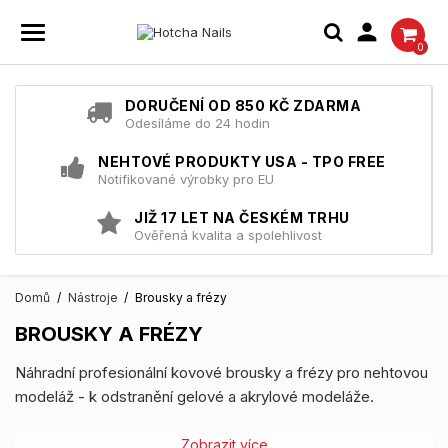

0
DORUČENÍ OD 850 KČ ZDARMA
Odesíláme do 24 hodin
NEHTOVÉ PRODUKTY USA - TPO FREE
Notifikované výrobky pro EU
JIŽ 17 LET NA ČESKÉM TRHU
Ověřená kvalita a spolehlivost
Domů
Nástroje
Brousky a frézy
BROUSKY A FRÉZY
Náhradní profesionální kovové brousky a frézy pro nehtovou
modeláž - k odstranění gelové a akrylové modeláže.
Zobrazit více