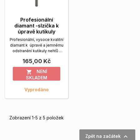
Profesionální
diamant -slzička k
úpravě kutikuly
Profesionální, vysoce kvalitní
diamant k úpravě a jemnému
odstranění kutikuly nehtů -
manikúra
Zobrazit více
165,00 Kč
NENÍ

SKLADEM
Vyprodáno
Zobrazení 1-5 z 5 položek

Zpět na začátek