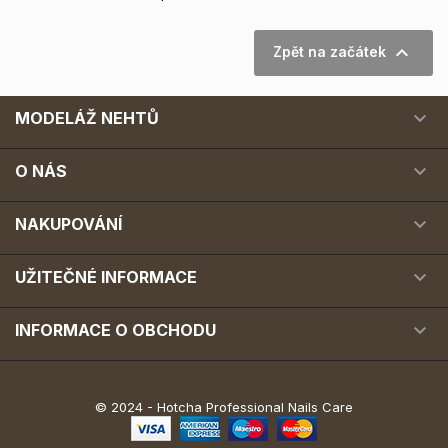

Zpět na začátek

MODELÁŽ NEHTŮ

O NÁS

NAKUPOVÁNÍ

UŽITEČNÉ INFORMACE

INFORMACE O OBCHODU
© 2024 - Hotcha Professional Nails Care