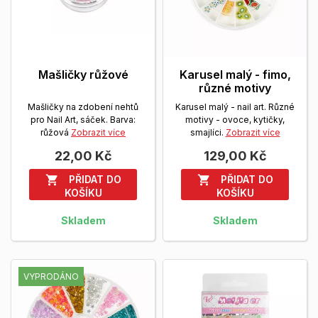
Mašličky růžové
Karusel malý - fimo,
různé motivy
Mašličky na zdobení nehtů
Karusel malý - nail art. Různé
pro Nail Art, sáček. Barva:
motivy - ovoce, kytičky,
růžová
Zobrazit více
smajlíci.
Zobrazit více
22,00 Kč
129,00 Kč
PŘIDAT DO
PŘIDAT DO


KOŠÍKU
KOŠÍKU
Skladem
Skladem
VYPRODÁNO