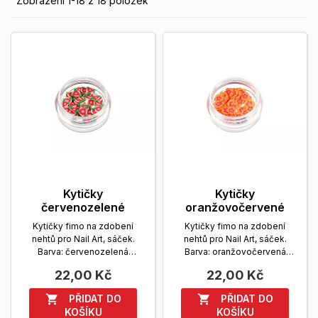
Zobrazení 1-18 z 18 položek
Kytičky
Kytičky
červenozelené
oranžovočervené
Kytičky fimo na zdobení
Kytičky fimo na zdobení
nehtů pro Nail Art, sáček.
nehtů pro Nail Art, sáček.
Barva: červenozelená
Barva: oranžovočervená
Zobrazit více
Zobrazit více
22,00 Kč
22,00 Kč
PŘIDAT DO
PŘIDAT DO


KOŠÍKU
KOŠÍKU