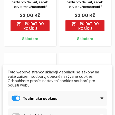
nehtů pro Nail Art, sáček.
nehtů pro Nail Art, sáček.
Barva: tmavěmodrobílá
Barva: světlemodrobílá
Zobrazit více
Zobrazit více
22,00 Kč
22,00 Kč
PŘIDAT DO
PŘIDAT DO


KOŠÍKU
KOŠÍKU
Skladem
Skladem
Tyto webové stránky ukládají v souladu se zákony na
vaše zařízení soubory, obecně nazývané cookies.
Odsouhlaste prosím nastavení cookies souborů pro
použití webu.
Technické cookies
Kytičky modrožluté
Kytičky zelenobílé