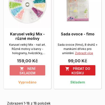
Karusel velký Mix -
Sada ovoce - fimo
různé motivy
Karusel velký Mix - nail art.
Sada ovoce (fimo), 8 druhů +
Různé motivy a barvy -
manikúrní dřívko pro
hologramy, hvězdičky,
umístění.
Zobrazit více
kytičky, srdíčka,...
Zobrazit
159,00 Kč
99,00 Kč
více
NENÍ
PŘIDAT DO


SKLADEM
KOŠÍKU
Vyprodáno
Skladem
Zobrazení 1-18 z 18 položek