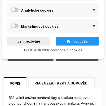
Počet
Analytické cookies
Marketingové cookies
PŘIDAT DO KOŠÍKU
Skladem

Jen nezbytné
Přijmout vše
Přejít na stránku Podrobně o cookies
Napište svou recenzi
Položit otázku
RECENZE/OTÁZKY A ODPOVĚDI
POPIS
Bílé velmi pružné nehtové tipy s krátkou nalepovací
plochou, vhodné na francouzskou manikúru. Vynikající