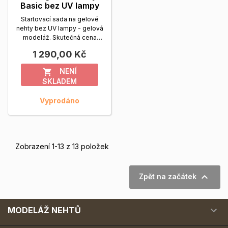
Basic bez UV lampy
Startovací sada na gelové
nehty bez UV lampy - gelová
modeláž. Skutečná cena
1.653,- KčZvýhodněná...
1 290,00 Kč
Zobrazit více
NENÍ

SKLADEM
Vyprodáno
Zobrazení 1-13 z 13 položek

Zpět na začátek

MODELÁŽ NEHTŮ