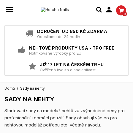

0
DORUČENÍ OD 850 KČ ZDARMA
Odesíláme do 24 hodin
NEHTOVÉ PRODUKTY USA - TPO FREE
Notifikované výrobky pro EU
JIŽ 17 LET NA ČESKÉM TRHU
Ověřená kvalita a spolehlivost
Domů
Sady na nehty
SADY NA NEHTY
Startovací sady na modeláž nehtů za zvýhodněné ceny pro
profesionální i domácí použití. Sady obsahují vše co pro
nehtovou modeláž potřebujete, včetně návodu.