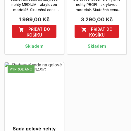
nehty MEDIUM - akrylovou
nehty PROFI - akrylovou
modeláž. Skutečná cena
modeláž. Skutečná cena
2.530,- Kč
Zobrazit více
4.023,- KčZvýhodněná...
1 999,00 Kč
3 290,00 Kč
Zobrazit více
PŘIDAT DO
PŘIDAT DO


KOŠÍKU
KOŠÍKU
Skladem
Skladem
VYPRODÁNO
Sada gelové nehty