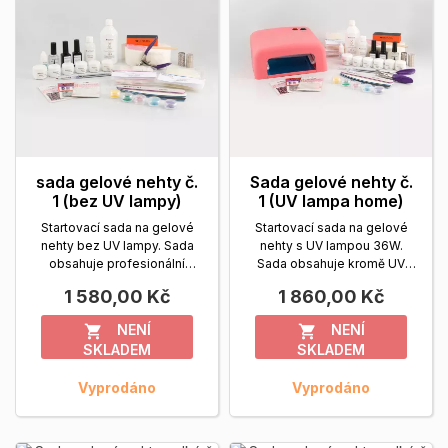
sada gelové nehty č.
Sada gelové nehty č.
1 (bez UV lampy)
1 (UV lampa home)
Startovací sada na gelové
Startovací sada na gelové
nehty bez UV lampy. Sada
nehty s UV lampou 36W.
obsahuje profesionální
Sada obsahuje kromě UV
vysoce kvalitní UV...
Zobrazit
lampy vysoce kvalitní UV...
1 580,00 Kč
1 860,00 Kč
více
Zobrazit více
NENÍ
NENÍ


SKLADEM
SKLADEM
Vyprodáno
Vyprodáno