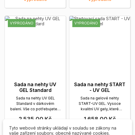
VYPRODÁNO
VYPRODÁNO
Sada na nehty UV
Sada na nehty START
GEL Standard
- UV GEL
Sada na nehty UV GEL
Sada na gelové nehty
Standard v dárkovém
START-UV GEL. Vysoce
balení. Vše co potřebujete k
kvalitní UV gely, které
vytvoření krásných nehtů....
nezatékají, snadná modeláž
2 535,00 Kč
1 658,00 Kč
Zobrazit více
pro...
Zobrazit více
Tyto webové stránky ukládají v souladu se zákony na
NENÍ
NENÍ


vaše zařízení soubory, obecně nazývané cookies.
SKLADEM
SKLADEM