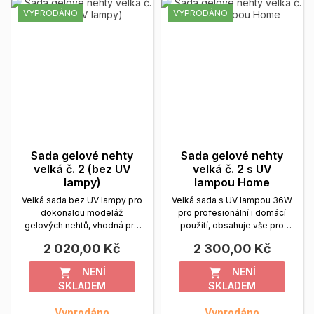
VYPRODÁNO
VYPRODÁNO
Sada gelové nehty
Sada gelové nehty
velká č. 2 (bez UV
velká č. 2 s UV
lampy)
lampou Home
Velká sada bez UV lampy pro
Velká sada s UV lampou 36W
dokonalou modeláž
pro profesionální i domácí
gelových nehtů, vhodná pro
použití, obsahuje vše pro
profesionály i...
Zobrazit více
dokonalou a...
Zobrazit více
2 020,00 Kč
2 300,00 Kč
NENÍ
NENÍ


SKLADEM
SKLADEM
Vyprodáno
Vyprodáno