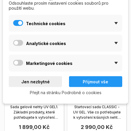
Odsouhlaste prosím nastavení cookies souborů pro
použití webu.
Vyprodáno
Vyprodáno
Technické cookies
VYPRODÁNO
VYPRODÁNO
Analytické cookies
Marketingové cookies
Jen nezbytné
Přijmout vše
Přejít na stránku Podrobně o cookies
Sada gelové nehty I. -
Sada na nehty
UV GEL
CLASSIC - UV GEL
Sada gelové nehty UV GEL1.
Startovací sada CLASSIC -
Základní produkty, které
UV GEL. Vše co potřebujete
potřebujete k vytvoření
k vytvoření krásných nehtů.
krásných nehtů. Gely,...
Gely, které...
Zobrazit více
1 899,00 Kč
2 990,00 Kč
Zobrazit více