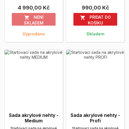
cena:...
Zobrazit více
1.500,- KčZvýhodněná...
4 990,00 Kč
990,00 Kč
Zobrazit více
NENÍ
PŘIDAT DO


SKLADEM
KOŠÍKU
Vyprodáno
Skladem
Sada akrylové nehty -
Sada akrylové nehty -
Medium
Profi
Startovací sada na akrylové
Startovací sada na akrylové