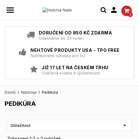

0
DORUČENÍ OD 850 KČ ZDARMA
Odesíláme do 24 hodin
NEHTOVÉ PRODUKTY USA - TPO FREE
Notifikované výrobky pro EU
JIŽ 17 LET NA ČESKÉM TRHU
Ověřená kvalita a spolehlivost
Domů
Nástroje
Pedikúra
PEDIKÚRA

Důležitost
Zobrazení 1-2 z 2 položek