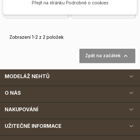
Přejít na stránku Podrobně o cookies
Skladem
Vyprodáno
Zobrazení 1-2 z 2 položek

Zpět na začátek

MODELÁŽ NEHTŮ

O NÁS

NAKUPOVÁNÍ

UŽITEČNÉ INFORMACE