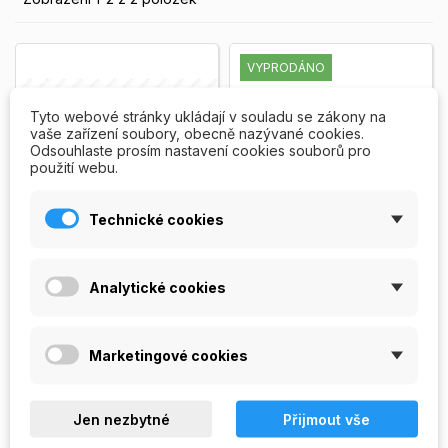
VYPRODÁNO
Tyto webové stránky ukládají v souladu se zákony na
vaše zařízení soubory, obecně nazývané cookies.
Odsouhlaste prosím nastavení cookies souborů pro
použití webu.
Technické cookies
Rašple na paty pro
Žiletky do seřezávače
Analytické cookies
pedikúru
- creda
Rašple na paty s černou
10 ks žiletek Zinger Solingen
plastovou rukojetí pro
pro seřezávač na pedikúru.
pedikúru.
Zobrazit více
Pro profesionální použití.
Marketingové cookies
Zobrazit více
59,00 Kč
49,00 Kč
Jen nezbytné
PŘIDAT DO
Přijmout vše
NENÍ


KOŠÍKU
SKLADEM