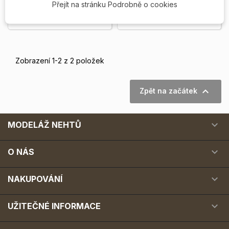
Přejít na stránku Podrobně o cookies
Vyprodáno
Skladem
Zobrazení 1-2 z 2 položek

Zpět na začátek

MODELÁŽ NEHTŮ

O NÁS

NAKUPOVÁNÍ

UŽITEČNÉ INFORMACE