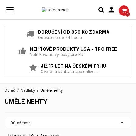

0
DORUČENÍ OD 850 KČ ZDARMA
Odesíláme do 24 hodin
NEHTOVÉ PRODUKTY USA - TPO FREE
Notifikované výrobky pro EU
JIŽ 17 LET NA ČESKÉM TRHU
Ověřená kvalita a spolehlivost
Domů
Nadlaky
Umělé nehty
UMĚLÉ NEHTY

Důležitost
Zobrazení 1-2 z 2 položek