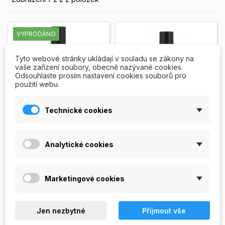
VYPRODÁNO
Tyto webové stránky ukládají v souladu se zákony na
vaše zařízení soubory, obecně nazývané cookies.
Odsouhlaste prosím nastavení cookies souborů pro
použití webu.
Technické cookies
UV Top Coat Quick
Top Coat Diamond
Analytické cookies
Dry
Nadlak do UV lampy - pro
Tekuté sklo -
ochranu nalakovaných,
rychleschnoucí, nežloutnoucí
gelových i akrylových nehtů.
nadlak, vysoký lesk. Pro
Marketingové cookies
Balení: 14 ml
Zobrazit více
akrylové a gelové nehty....
189,00 Kč
189,00 Kč
Zobrazit více
Jen nezbytné
NENÍ
Přijmout vše
PŘIDAT DO


SKLADEM
KOŠÍKU