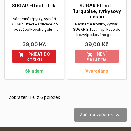
SUGAR Effect - Lilla
SUGAR Effect -
Turquoise, tyrkysový
odstín
Nádherné třpytky, vytváří
SUGAR Effect - aplikace do
Nádherné třpytky, vytváří
bezvýpotkového gelu -
SUGAR Effect - aplikace do
Quick Finish nebo UV3...
bezvýpotkového gelu -
Zobrazit více
Quick Finish nebo UV3...
39,00 Kč
39,00 Kč
Zobrazit více
PŘIDAT DO
NENÍ


KOŠÍKU
SKLADEM
Skladem
Vyprodáno
Zobrazení 1-6 z 6 položek

Zpět na začátek