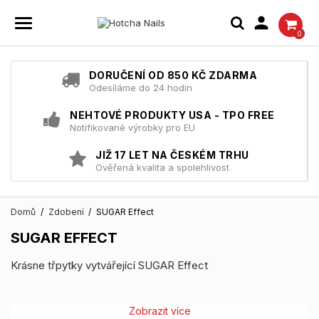

0
DORUČENÍ OD 850 KČ ZDARMA
Odesíláme do 24 hodin
NEHTOVÉ PRODUKTY USA - TPO FREE
Notifikované výrobky pro EU
JIŽ 17 LET NA ČESKÉM TRHU
Ověřená kvalita a spolehlivost
Domů
Zdobení
SUGAR Effect
SUGAR EFFECT
Krásne třpytky vytvářející SUGAR Effect
Zobrazit více