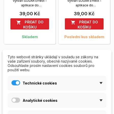
vytváří SUGAR Effect -
vytváří SUGAR Effect -
aplikace do
aplikace do
bezvýpotkového gelu -
bezvýpotkového gelu -
39,00 Kč
39,00 Kč
Quick Finish nebo UV3...
Quick Finish nebo UV3...
Zobrazit více
Zobrazit více
PŘIDAT DO
PŘIDAT DO


KOŠÍKU
KOŠÍKU
Skladem
Poslední kus skladem
Tyto webové stránky ukládají v souladu se zákony na
vaše zařízení soubory, obecně nazývané cookies.
Odsouhlaste prosím nastavení cookies souborů pro
použití webu.
Technické cookies
Analytické cookies
SUGAR Effect -
SUGAR Effect -
Yellow
Aquamarine