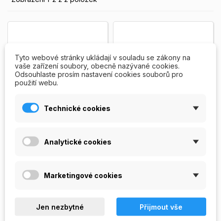
Tyto webové stránky ukládají v souladu se zákony na
vaše zařízení soubory, obecně nazývané cookies.
Odsouhlaste prosím nastavení cookies souborů pro
použití webu.
Technické cookies
Swarovski - krystaly
Swarovski - krystaly
Analytické cookies
stříbrné 100 ks
duhové 100 ks
Originál stříbrné krystaly,
Originální duhové krystaly,
balení: dóza, 100 ks. Velikost
balení: dóza, 100 ks. Velikost
SS5.
Zobrazit více
SS5.
Zobrazit více
Marketingové cookies
156,00 Kč
156,00 Kč
Jen nezbytné
PŘIDAT DO
Přijmout vše
PŘIDAT DO


KOŠÍKU
KOŠÍKU