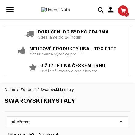

0
DORUČENÍ OD 850 KČ ZDARMA
Odesíláme do 24 hodin
NEHTOVÉ PRODUKTY USA - TPO FREE
Notifikované výrobky pro EU
JIŽ 17 LET NA ČESKÉM TRHU
Ověřená kvalita a spolehlivost
Domů
Zdobení
Swarovski krystaly
SWAROVSKI KRYSTALY

Důležitost
Zobrazení 1-2 z 2 položek