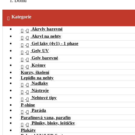
Domů
Kategorie

Akryly barevné


Akryl na nehty


Gel laky (4v1) - 1 phase


Gely UV


Gely barevné


Krémy


Kurzy, školení
Lepidlo na nehty
Nadlaky


Nástroje


Nehtové tipy


P-shine
Paráda


Parafínová vana, parafín
Pilníky, bloky, leštičky


Plakáty