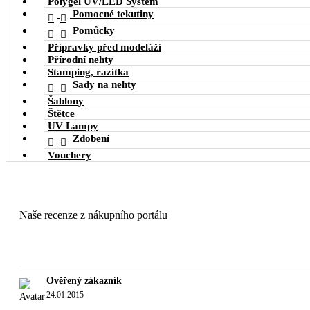
Polygel UV/LED System
Pomocné tekutiny


Pomůcky


Přípravky před modeláží
Přírodní nehty
Stamping, razítka
Sady na nehty


Šablony
Štětce
UV Lampy
Zdobení


Vouchery
Naše recenze z nákupního portálu
Ověřený zákazník
24.01.2015