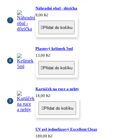
Náhradní obal - dózička
9,00 Kč
Přidat do košíku

Plastový kelímek 5ml
13,00 Kč
Přidat do košíku

Kartáček na ruce a nehty
18,00 Kč
Přidat do košíku

UV gel jednofázový Excellent Clear
189,00 Kč