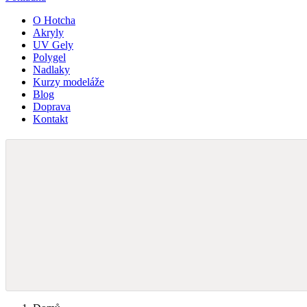
O Hotcha
Akryly
UV Gely
Polygel
Nadlaky
Kurzy modeláže
Blog
Doprava
Kontakt