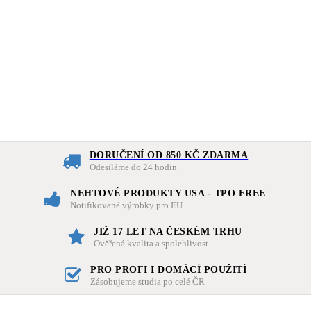
DORUČENÍ OD 850 KČ ZDARMA
Odesíláme do 24 hodin
NEHTOVÉ PRODUKTY USA - TPO FREE
Notifikované výrobky pro EU
JIŽ 17 LET NA ČESKÉM TRHU
Ověřená kvalita a spolehlivost
PRO PROFI I DOMÁCÍ POUŽITÍ
Zásobujeme studia po celé ČR