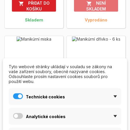
PŘIDAT DO
NENÍ


KOŠÍKU
SKLADEM
Skladem
Vyprodáno
Tyto webové stránky ukládají v souladu se zákony na
vaše zařízení soubory, obecně nazývané cookies.
Odsouhlaste prosím nastavení cookies souborů pro
použití webu.
Technické cookies
Manikúrní miska
Manikúrní dřívka - 6
ks
Manikúrní plastová miska pro
Manikúrní pomerančové
Analytické cookies
lázeň nehtů před manikúrou.
dřívko - střední velikost 125
Ergonomicky tvarovaná pro
mm. Cena za 6 ks.
Zobrazit