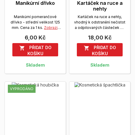
Manikúrní dřívko
Kartáček na ruce a
nehty
Manikúrní pomerančové
Kartáček na ruce a nehty,
dřívko - střední velikost 125
vhodný k odstranění nečistot
mm. Cena za 1 ks.
Zobrazit
a odpilovaných částeček při
více
nehtové...
Zobrazit více
6,00 Kč
18,00 Kč
PŘIDAT DO
PŘIDAT DO


KOŠÍKU
KOŠÍKU
Skladem
Skladem
VYPRODÁNO