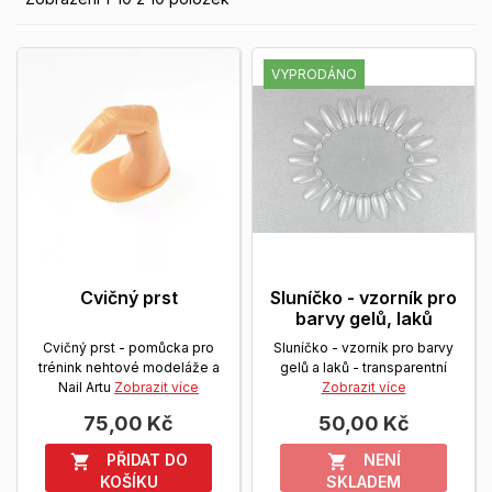
VYPRODÁNO
Cvičný prst
Sluníčko - vzorník pro
barvy gelů, laků
Cvičný prst - pomůcka pro
Sluníčko - vzorník pro barvy
trénink nehtové modeláže a
gelů a laků - transparentní
Nail Artu
Zobrazit více
Zobrazit více
75,00 Kč
50,00 Kč
PŘIDAT DO
NENÍ


KOŠÍKU
SKLADEM