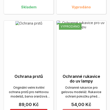
Skladem
Vyprodáno
VYPRODÁNO
Ochrana prstů
Ochranné rukavice
do uv lampy
Originální velmi kvlitní
Ochranné rukavice pro
ochrana prstů pro nehtovou
gelovou modeláž. Rukavice
modeláž, barva oranžová
ochraní pokožku před
Zobrazit více
nadměrným vystavováním
89,00 Kč
54,00 Kč
UV...
Zobrazit více