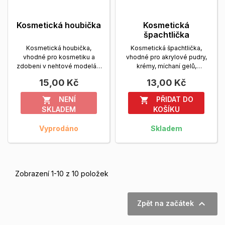
Kosmetická houbička
Kosmetická
špachtlička
Kosmetická houbička,
Kosmetická špachtlička,
vhodné pro kosmetiku a
vhodné pro akrylové pudry,
zdobeni v nehtové modeláži
krémy, míchaní gelů,
Zobrazit více
kosmetiku a zdobeni v...
15,00 Kč
13,00 Kč
Zobrazit více
NENÍ
PŘIDAT DO


SKLADEM
KOŠÍKU
Vyprodáno
Skladem
Zobrazení 1-10 z 10 položek

Zpět na začátek