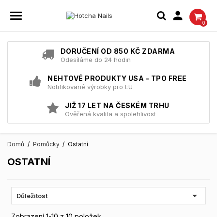

0
DORUČENÍ OD 850 KČ ZDARMA
Odesíláme do 24 hodin
NEHTOVÉ PRODUKTY USA - TPO FREE
Notifikované výrobky pro EU
JIŽ 17 LET NA ČESKÉM TRHU
Ověřená kvalita a spolehlivost
Domů
Pomůcky
Ostatní
OSTATNÍ

Důležitost
Zobrazení 1-10 z 10 položek