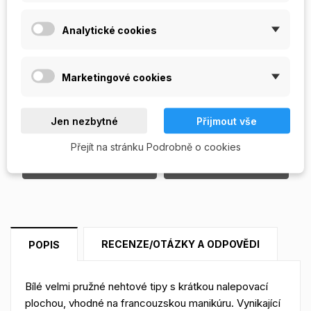
Počet
Analytické cookies
Marketingové cookies
PŘIDAT DO KOŠÍKU
Skladem

Jen nezbytné
Přijmout vše
Přejít na stránku Podrobně o cookies
Napište svou recenzi
Položit otázku
RECENZE/OTÁZKY A ODPOVĚDI
POPIS
Bílé velmi pružné nehtové tipy s krátkou nalepovací
plochou, vhodné na francouzskou manikúru. Vynikající