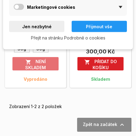
Finish HF UV3
Velice odolný, pevný
Marketingové cookies
dokončovací UV gel s
Dokončovací bezvýpotkový
vysokým leskem, se
UV gel. Lesk řidší
samovyrovnávací
konzistence, eliminuje
Jen nezbytné
Přijmout vše
149,00 Kč
schopností a dlouhou...
nerovnosti, aplikuje se na...
Zobrazit více
Zobrazit více
Přejít na stránku Podrobně o cookies
4g
12g
30g
50g
300,00 Kč
NENÍ
PŘIDAT DO


SKLADEM
KOŠÍKU
Vyprodáno
Skladem
Zobrazení 1-2 z 2 položek

Zpět na začátek