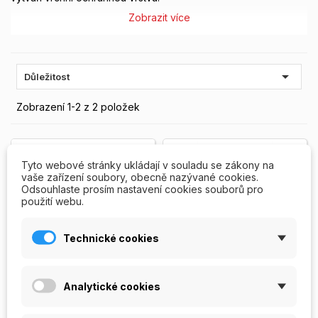
Zobrazit více

Důležitost
Zobrazení 1-2 z 2 položek
VYPRODÁNO
Tyto webové stránky ukládají v souladu se zákony na
vaše zařízení soubory, obecně nazývané cookies.
Odsouhlaste prosím nastavení cookies souborů pro
použití webu.
Technické cookies
Analytické cookies
UV gel dokončovací
UV gel bezvýpotkový
Xtreme Shine UV3
dokončovací Quick