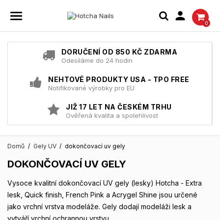

0
DORUČENÍ OD 850 KČ ZDARMA
Odesíláme do 24 hodin
NEHTOVÉ PRODUKTY USA - TPO FREE
Notifikované výrobky pro EU
JIŽ 17 LET NA ČESKÉM TRHU
Ověřená kvalita a spolehlivost
Domů
Gely UV
dokončovací uv gely
DOKONČOVACÍ UV GELY
Vysoce kvalitní dokončovací UV gely (lesky) Hotcha - Extra
lesk, Quick finish, French Pink a Acrygel Shine jsou určené
jako vrchní vrstva modeláže. Gely dodají modeláži lesk a
vytváří vrchní ochrannou vrstvu.