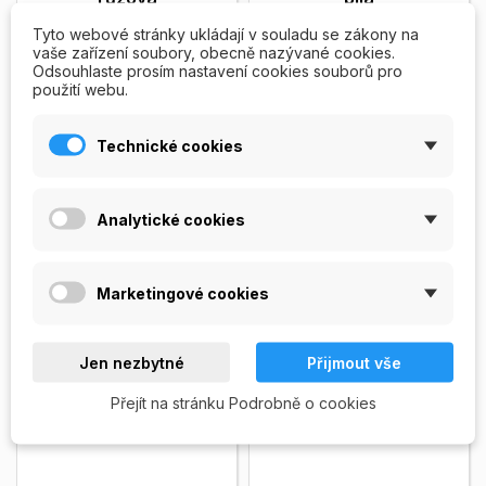
UV lampa Promed, růžová
UV lampa Promed, bílá barva,
Tyto webové stránky ukládají v souladu se zákony na
barva, 4-zářivková, UVL 36,
4-zářivková, UVL 36,
vaše zařízení soubory, obecně nazývané cookies.
manuální ovládání (zapínání),
manuální ovládání (zapínání),
Odsouhlaste prosím nastavení cookies souborů pro
časový spínač...
Zobrazit
časový spínač...
Zobrazit
použití webu.
1 250,00 Kč
1 250,00 Kč
více
více
NENÍ
PŘIDAT DO


Technické cookies
SKLADEM
KOŠÍKU
Vyprodáno
Poslední kus skladem
Analytické cookies
VYPRODÁNO
Marketingové cookies
Jen nezbytné
Přijmout vše
Přejít na stránku Podrobně o cookies