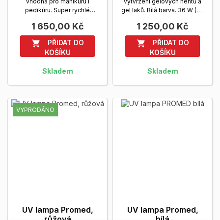
vhodná pro manikúru i
vytvrzení gelových nehtů a
pedikúru. Super rychlé
gel laků. Bílá barva. 36 W (4x
vytvrzení LED gelů, UV gelů...
9 W žárovky)....
Zobrazit více
1 650,00 Kč
1 250,00 Kč
Zobrazit více
PŘIDAT DO
PŘIDAT DO


KOŠÍKU
KOŠÍKU
Skladem
Skladem
VYPRODÁNO
UV lampa Promed,
UV lampa Promed,
růžová
bílá