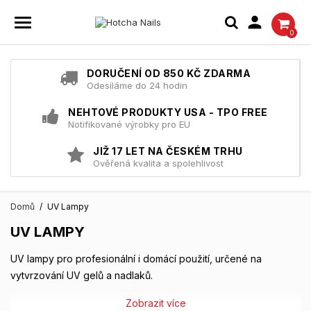

0
DORUČENÍ OD 850 KČ ZDARMA
Odesíláme do 24 hodin
NEHTOVÉ PRODUKTY USA - TPO FREE
Notifikované výrobky pro EU
JIŽ 17 LET NA ČESKÉM TRHU
Ověřená kvalita a spolehlivost
Domů
UV Lampy
UV LAMPY
UV lampy pro profesionální i domácí použití, určené na
vytvrzování UV gelů a nadlaků.
Zobrazit více