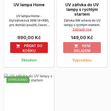
UV lampa Home
UV zářivka do UV
lampy s rychlým
startem
UV lampa Home -
čtyřzářivková 36W (4x9W),
Zářivka 9W určená do UV
pro domácí použití, časový
lampy s rychlým startem.
spínač 120s nebo nonstop...
Zobrazit více
Zobrazit více
990,00 Kč
149,00 Kč
PŘIDAT DO
NENÍ


KOŠÍKU
SKLADEM
Skladem
Vyprodáno
VYPRODÁNO