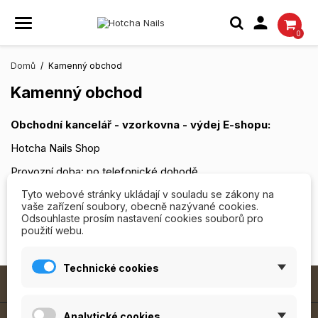

0
Domů
Kamenný obchod
Kamenný obchod
Obchodní kancelář - vzorkovna - výdej E-shopu:
Hotcha Nails Shop
Provozní doba: po telefonické dohodě
Tyto webové stránky ukládají v souladu se zákony na
adresa: Lamačova 825/11, Praha 5 - Barrandov
vaše zařízení soubory, obecně nazývané cookies.
kontakt: Mgr. Beata Čepeláková - tel: 603717274
Odsouhlaste prosím nastavení cookies souborů pro
použití webu.
Oznámení:
Technické cookies

MODELÁŽ NEHTŮ
Analytické cookies