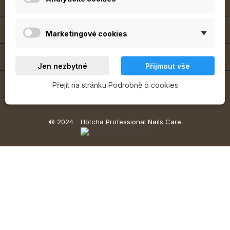

O NÁS

NAKUPOVÁNÍ
Marketingové cookies

UŽITEČNÉ INFORMACE
Jen nezbytné
Přijmout vše

INFORMACE O OBCHODU
Přejít na stránku Podrobně o cookies
© 2024 - Hotcha Professional Nails Care