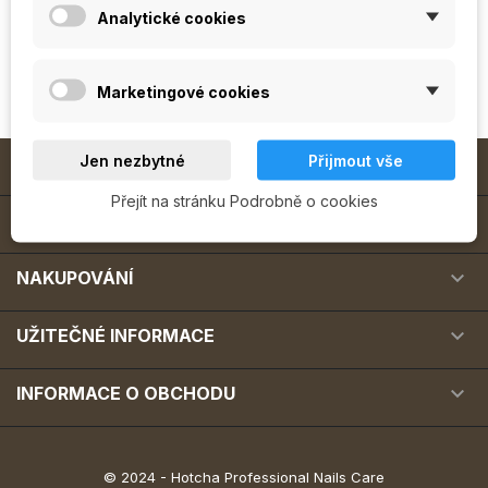
hned jak je přidáme.
Analytické cookies
Marketingové cookies

Jen nezbytné
Přijmout vše
MODELÁŽ NEHTŮ
Přejít na stránku Podrobně o cookies

O NÁS

NAKUPOVÁNÍ

UŽITEČNÉ INFORMACE

INFORMACE O OBCHODU
© 2024 - Hotcha Professional Nails Care