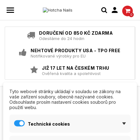

0
DORUČENÍ OD 850 KČ ZDARMA
Odesíláme do 24 hodin
NEHTOVÉ PRODUKTY USA - TPO FREE
Notifikované výrobky pro EU
JIŽ 17 LET NA ČESKÉM TRHU
Ověřená kvalita a spolehlivost
Tyto webové stránky ukládají v souladu se zákony na
Domů
Sady na nehty
Sady na přírodní nehty
vaše zařízení soubory, obecně nazývané cookies.
Odsouhlaste prosím nastavení cookies souborů pro
SADY NA PŘÍRODNÍ NEHTY
použití webu.
Technické cookies
Zatím zde nejsou žádné produkty
Navštivte nás za pár dní znovu. Produkty se zobrazí,