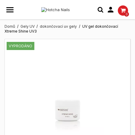

0
Domů
Gely UV
dokončovací uv gely
UV gel dokončovací
Xtreme Shine UV3
VYPRODÁNO