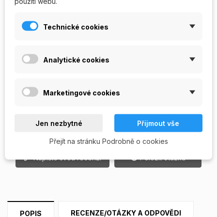
použití webu.
4g
12g
30g
50g
Technické cookies
Počet
Analytické cookies
Marketingové cookies
PŘIDAT DO KOŠÍKU
Jen nezbytné
Přijmout vše
Vyprodáno

Přejít na stránku Podrobně o cookies
Napište svou recenzi
Položit otázku
RECENZE/OTÁZKY A ODPOVĚDI
POPIS