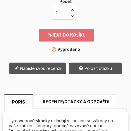
Počet
PŘIDAT DO KOŠÍKU
Vyprodáno

Napište svou recenzi
Položit otázku
RECENZE/OTÁZKY A ODPOVĚDI
POPIS
Startovací sada na gelovou modeláž
Tyto webové stránky ukládají v souladu se zákony na
č. 1 (UV lampa 36W)
vaše zařízení soubory, obecně nazývané cookies.
Odsouhlaste prosím nastavení cookies souborů pro