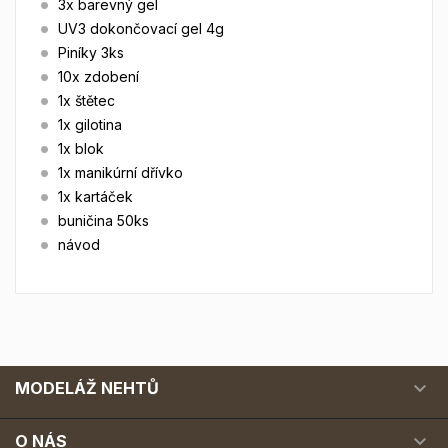
3x barevný gel
UV3 dokončovací gel 4g
Piníky 3ks
10x zdobení
1x štětec
1x gilotina
1x blok
1x manikúrní dřívko
1x kartáček
buničina 50ks
návod

MODELÁŽ NEHTŮ

O NÁS