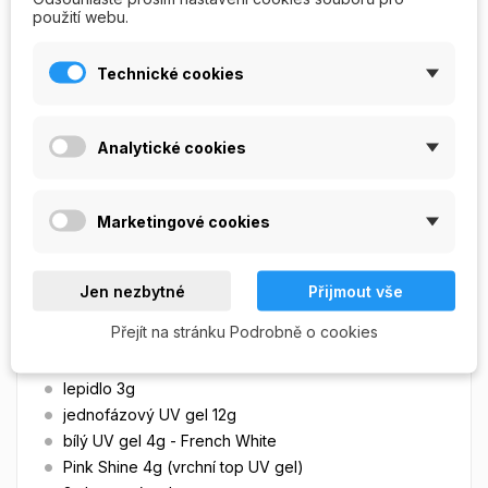
Profesionální sada pro nehtovou modeláž UV
použití webu.
gelem - UV gely, které nezatékají a umožnují
snadnou modeláž přirozeně tenkých gelových
Technické cookies
nehtů.
Sada obsahuje
podrobný návod na použití, rady
a
Analytické cookies
následující položky:
UV lampa 36W, 4x UV zářivka
Marketingové cookies
Nail Prep 14ml
Ultrabond 14ml
Nail Cleanser 50ml
Jen nezbytné
Přijmout vše
Sanitizing solution 50ml (desinfekce)
Přejít na stránku Podrobně o cookies
nehtové tipy RS 100ks sáček
nehtové tipy CS 100ks sáček
lepidlo 3g
jednofázový UV gel 12g
bílý UV gel 4g - French White
Pink Shine 4g (vrchní top UV gel)