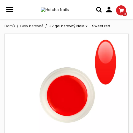

0
Domů
Gely barevné
UV gel barevný NoMix! - Sweet red