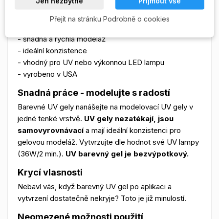
Jen nezbytné
Přijmout vše
- bezvýpotkový samovyrovnávací UV gel
- před použitím není nutné promíchávat
Přejít na stránku Podrobně o cookies
- krycí vysoká pigmentace
- snadná a rychlá modeláž
- ideální konzistence
- vhodný pro UV nebo výkonnou LED lampu
- vyrobeno v USA
Snadná práce - modelujte s radostí
Barevné UV gely nanášejte na modelovací UV gely v
jedné tenké vrstvě.
UV gely nezatékají, jsou
samovyrovnávací
a mají ideální konzistenci pro
gelovou modeláž. Vytvrzujte dle hodnot své UV lampy
(36W/2 min.).
UV barevný gel je bezvýpotkový.
Krycí vlasnosti
Nebaví vás, když barevný UV gel po aplikaci a
vytvrzení dostatečně nekryje? Toto je již minulostí.
Neomezené možnosti použití