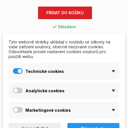
PŘIDAT DO KOŠÍKU
Skladem

Tyto webové stránky ukládají v souladu se zákony na
Napište svou recenzi
Položit otázku
vaše zařízení soubory, obecně nazývané cookies.
Odsouhlaste prosím nastavení cookies souborů pro
použití webu.
Technické cookies
RECENZE/OTÁZKY A ODPOVĚDI
POPIS
Analytické cookies
Zajímavý netradiční červený
odstín UV gel barevný NoMix! - Sweet
red
Marketingové cookies
Objevte nové UV gely, které si oblíbíte.
- revoluční řada NoMix! Technology