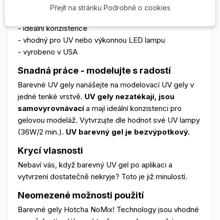
- krycí vysoká pigmentace
Přejít na stránku Podrobně o cookies
- snadná a rychlá modeláž
- ideální konzistence
- vhodný pro UV nebo výkonnou LED lampu
- vyrobeno v USA
Snadná práce - modelujte s radostí
Barevné UV gely nanášejte na modelovací UV gely v
jedné tenké vrstvě.
UV gely nezatékají, jsou
samovyrovnávací
a mají ideální konzistenci pro
gelovou modeláž. Vytvrzujte dle hodnot své UV lampy
(36W/2 min.).
UV barevný gel je bezvýpotkový.
Krycí vlasnosti
Nebaví vás, když barevný UV gel po aplikaci a
vytvrzení dostatečně nekryje? Toto je již minulostí.
Neomezené možnosti použití
Barevné gely Hotcha NoMix! Technology jsou vhodné