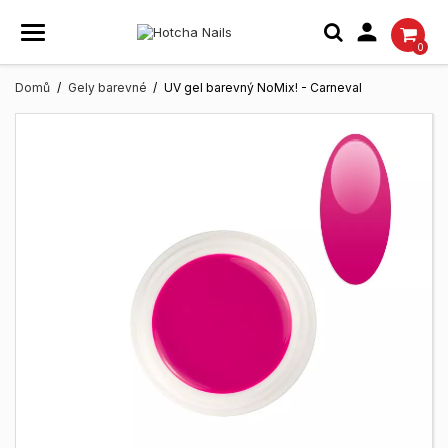

0
Domů
Gely barevné
UV gel barevný NoMix! - Carneval