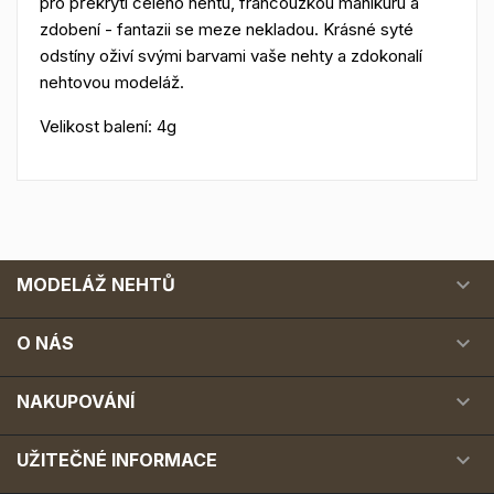
pro překrytí celého nehtu, francouzkou manikúru a
zdobení - fantazii se meze nekladou. Krásné syté
odstíny oživí svými barvami vaše nehty a zdokonalí
nehtovou modeláž.
Velikost balení: 4g

MODELÁŽ NEHTŮ

O NÁS

NAKUPOVÁNÍ

UŽITEČNÉ INFORMACE