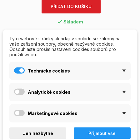
PŘIDAT DO KOŠÍKU
Skladem

Tyto webové stránky ukládají v souladu se zákony na
Napište svou recenzi
Položit otázku
vaše zařízení soubory, obecně nazývané cookies.
Odsouhlaste prosím nastavení cookies souborů pro
použití webu.
Technické cookies
RECENZE/OTÁZKY A ODPOVĚDI
POPIS
Analytické cookies
Fuchsiový UV gel barevný NoMix! -
Carneval
Objevte nové UV gely, které si oblíbíte.
Marketingové cookies
- revoluční řada NoMix! Technology
- bezvýpotkový samovyrovnávací UV gel
Jen nezbytné
Přijmout vše
- před použitím není nutné promíchávat