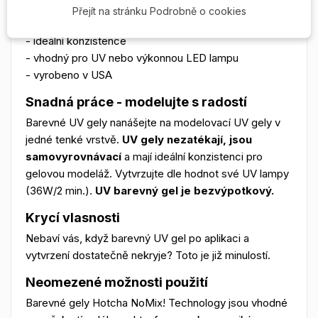
- krycí vysoká pigmentace
Přejít na stránku Podrobně o cookies
- snadná a rychlá modeláž
- ideální konzistence
- vhodný pro UV nebo výkonnou LED lampu
- vyrobeno v USA
Snadná práce - modelujte s radostí
Barevné UV gely nanášejte na modelovací UV gely v
jedné tenké vrstvě.
UV gely nezatékají, jsou
samovyrovnávací
a mají ideální konzistenci pro
gelovou modeláž. Vytvrzujte dle hodnot své UV lampy
(36W/2 min.).
UV barevný gel je bezvýpotkový.
Krycí vlasnosti
Nebaví vás, když barevný UV gel po aplikaci a
vytvrzení dostatečně nekryje? Toto je již minulostí.
Neomezené možnosti použití
Barevné gely Hotcha NoMix! Technology jsou vhodné