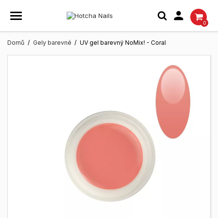

0
Domů
Gely barevné
UV gel barevný NoMix! - Coral