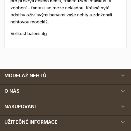
pro překrytí celého nehtu, francouzkou manikúru a
zdobení - fantazii se meze nekladou. Krásné syté
odstíny oživí svými barvami vaše nehty a zdokonalí
nehtovou modeláž.
Velikost balení: 4g

MODELÁŽ NEHTŮ

O NÁS

NAKUPOVÁNÍ

UŽITEČNÉ INFORMACE