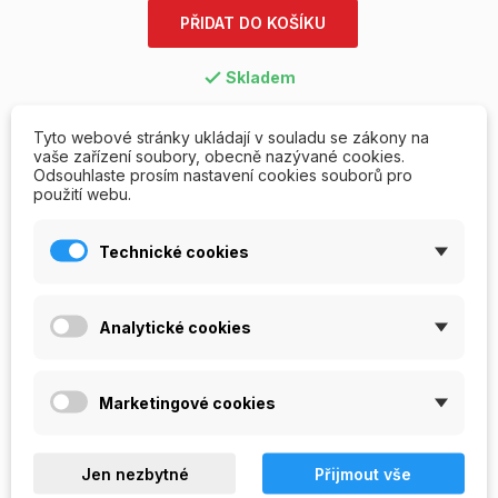
PŘIDAT DO KOŠÍKU
Skladem

Tyto webové stránky ukládají v souladu se zákony na
Napište svou recenzi
Položit otázku
vaše zařízení soubory, obecně nazývané cookies.
Odsouhlaste prosím nastavení cookies souborů pro
použití webu.
Technické cookies
RECENZE/OTÁZKY A ODPOVĚDI
POPIS
Analytické cookies
Lososový UV gel barevný NoMix! -
Coral
Objevte nové UV gely, které si oblíbíte.
Marketingové cookies
- revoluční řada NoMix! Technology
- bezvýpotkový samovyrovnávací UV gel
Jen nezbytné
Přijmout vše
- před použitím není nutné promíchávat