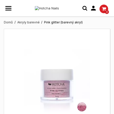

0
Domů
Akryly barevné
Pink glitter (barevný akryl)