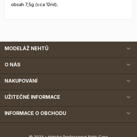
obsah 7,5g (cca 12ml) .

MODELÁŽ NEHTŮ

O NÁS

NAKUPOVÁNÍ

UŽITEČNÉ INFORMACE

INFORMACE O OBCHODU
© 2024 - Hotcha Professional Nails Care