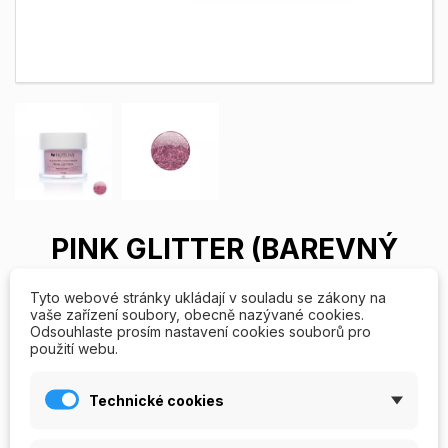
PINK GLITTER (BAREVNÝ
AKRYL)
Tyto webové stránky ukládají v souladu se zákony na
vaše zařízení soubory, obecně nazývané cookies.
Barevný akryl - Pink glitter. Odstín růžový, obsah 7,5g (cca
Odsouhlaste prosím nastavení cookies souborů pro
použití webu.
12ml) .
Technické cookies
79,00 Kč