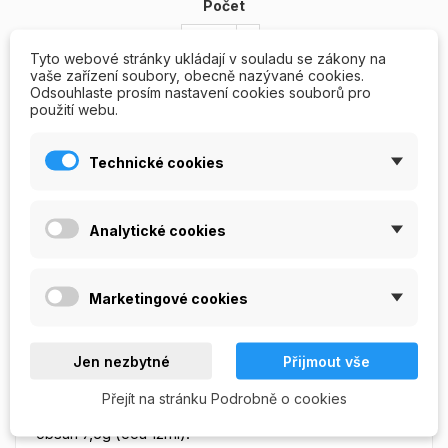
Počet
Tyto webové stránky ukládají v souladu se zákony na
vaše zařízení soubory, obecně nazývané cookies.
Odsouhlaste prosím nastavení cookies souborů pro
použití webu.
PŘIDAT DO KOŠÍKU
Technické cookies
Skladem

Analytické cookies
Napište svou recenzi
Položit otázku
Marketingové cookies
RECENZE/OTÁZKY A ODPOVĚDI
POPIS
Jen nezbytné
Přijmout vše
Přejít na stránku Podrobně o cookies
Barevný akryl na nehty - Blue glitter. Odstín modrý,
obsah 7,5g (cca 12ml) .