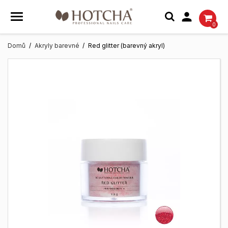

0
Domů
Akryly barevné
Red glitter (barevný akryl)