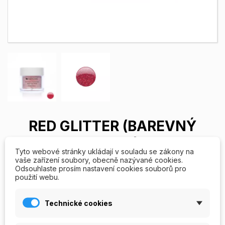
RED GLITTER (BAREVNÝ
AKRYL)
Tyto webové stránky ukládají v souladu se zákony na
vaše zařízení soubory, obecně nazývané cookies.
Barevný akryl - Red glitter. Odstín červený, obsah 7,5g (cca
Odsouhlaste prosím nastavení cookies souborů pro
použití webu.
12ml).
Technické cookies
79,00 Kč