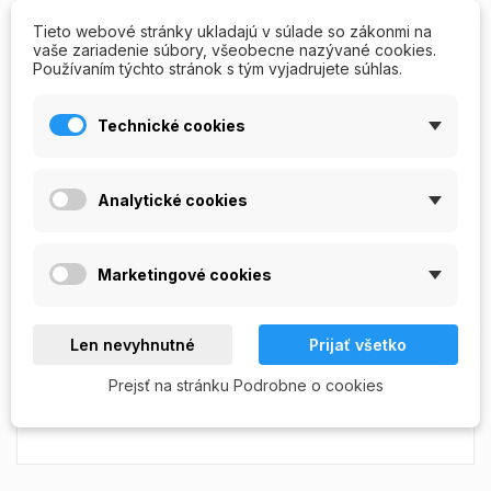
Tieto webové stránky ukladajú v súlade so zákonmi na
PRIDAŤ DO KOŠÍKA
vaše zariadenie súbory, všeobecne nazývané cookies.
Používaním týchto stránok s tým vyjadrujete súhlas.
Posledné kusy v sklade

Technické cookies
Write your review
Ask a question
Analytické cookies
Marketingové cookies
REVIEWS/Q & A
POPIS
Len nevyhnutné
Prijať všetko
Trblietky veľké modré na zdobenie (Nail Art) umelých
- gélových a akrylových nechtov, balenie: dóza, cca 10
Prejsť na stránku Podrobne o cookies
ml