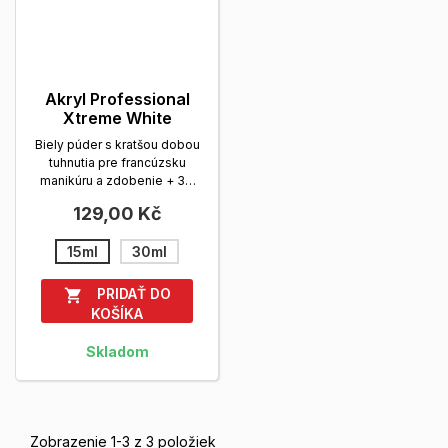
Akryl Professional
Xtreme White
Biely púder s kratšou dobou
tuhnutia pre francúz­sku
manikúru a zdobenie + 3D
efekty. Balenie:...
Zobrazit
129,00 Kč
viac
15ml
30ml
PRIDAŤ DO

KOŠÍKA
Skladom
Zobrazenie 1-3 z 3 položiek