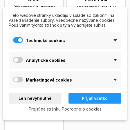
Číry akrylový púder rady
Tmavý rúžový akrylový
Professional je veľmi pevný,
púder s kratšou dobou
Tieto webové stránky ukladajú v súlade so zákonmi na
má dlhu trvanlivosť a
tuhnutia, vytvára prirodzený
vaše zariadenie súbory, všeobecne nazývané cookies.
vynikajúcu...
Zobrazit viac
vzhľad nechtov. Ľahká...
Používaním týchto stránok s tým vyjadrujete súhlas.
129,00 Kč
129,00 Kč
Zobrazit viac
15ml
30ml
15ml
30ml
Technické cookies
50ml
50ml
PRIDAŤ DO
PRIDAŤ DO
Analytické cookies


KOŠÍKA
KOŠÍKA
Skladom
Skladom
Marketingové cookies
Len nevyhnutné
Prijať všetko
Prejsť na stránku Podrobne o cookies