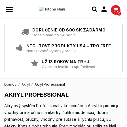

0
DORUČENIE OD 600 SK ZADARMO
Odosielame do 24 hodín
NECHTOVÉ PRODUKTY USA - TPO FREE
Notifikované výrobky pre EÚ
UŽ 13 ROKOV NA TRHU
Overená kvalita a spoľahlivosť
Domov
Akryl
Akryl Professional
AKRYL PROFESSIONAL
Akrylový systém Professional v kombinácii s Acryl Liquidom je
vhodný pre zručné manikérky. Ľahká modelácia, dobrá
priľnavosť, pružný, vhodný pre súťaže a rýchlu prácu, 3D
efekty. Kratšia doba tuhnutia. Pred modeláciou aplikujte Nail