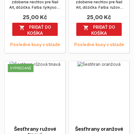
zdobenie nechtov pre Nail
zdobenie nechtov pre Nail
Art, dózička. Farba: tyrkysová
Art, dózička. Farba: ružová
Zobrazit viac
svetlá
Zobrazit viac
25,00 Kč
25,00 Kč
PRIDAŤ DO
PRIDAŤ DO


KOŠÍKA
KOŠÍKA
Posledné kusy v sklade
Posledné kusy v sklade
VYPREDANÉ
Šesťhrany ružové
Šesťhrany oranžové