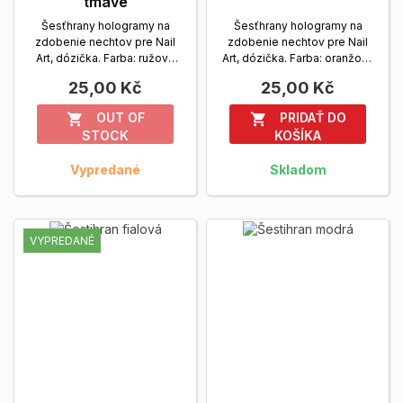
tmavé
Šesťhrany hologramy na
Šesťhrany hologramy na
zdobenie nechtov pre Nail
zdobenie nechtov pre Nail
Art, dózička. Farba: ružová
Art, dózička. Farba: oranžová
tmavá
Zobrazit viac
Zobrazit viac
25,00 Kč
25,00 Kč
OUT OF
PRIDAŤ DO


STOCK
KOŠÍKA
Vypredané
Skladom
VYPREDANÉ