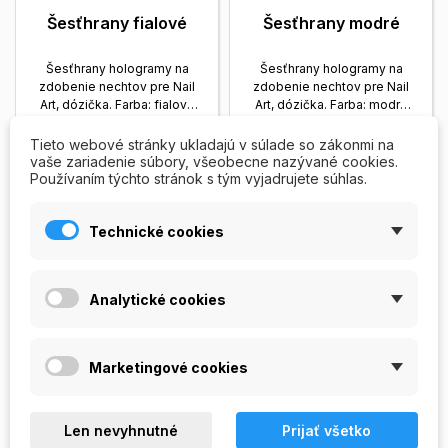
Šesťhrany fialové
Šesťhrany modré
Šesťhrany hologramy na
Šesťhrany hologramy na
zdobenie nechtov pre Nail
zdobenie nechtov pre Nail
Art, dózička. Farba: fialová
Art, dózička. Farba: modrá
Zobrazit viac
Zobrazit viac
25,00 Kč
25,00 Kč
Tieto webové stránky ukladajú v súlade so zákonmi na
vaše zariadenie súbory, všeobecne nazývané cookies.
OUT OF
PRIDAŤ DO


Používaním týchto stránok s tým vyjadrujete súhlas.
STOCK
KOŠÍKA
Vypredané
Skladom
Technické cookies
Analytické cookies
Marketingové cookies
Len nevyhnutné
Prijať všetko