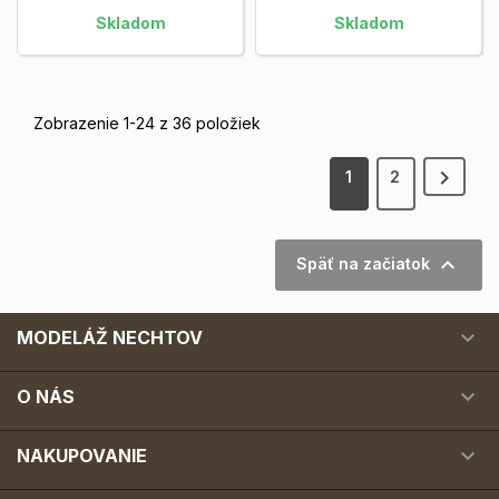
Skladom
Skladom
Zobrazenie 1-24 z 36 položiek

1
2

Späť na začiatok

MODELÁŽ NECHTOV

O NÁS

NAKUPOVANIE