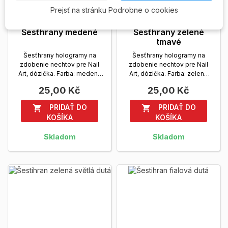
Prejsť na stránku Podrobne o cookies
Šesťhrany medené
Šesťhrany zelené
tmavé
Šesťhrany hologramy na
Šesťhrany hologramy na
zdobenie nechtov pre Nail
zdobenie nechtov pre Nail
Art, dózička. Farba: medená
Art, dózička. Farba: zelená
Zobrazit viac
tmavá
Zobrazit viac
25,00 Kč
25,00 Kč
PRIDAŤ DO
PRIDAŤ DO


KOŠÍKA
KOŠÍKA
Skladom
Skladom