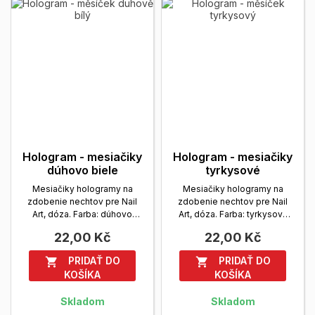
Hologram - mesiačiky
Hologram - mesiačiky
dúhovo biele
tyrkysové
Mesiačiky hologramy na
Mesiačiky hologramy na
zdobenie nechtov pre Nail
zdobenie nechtov pre Nail
Art, dóza. Farba: dúhovo
Art, dóza. Farba: tyrkysová
biela
Zobrazit viac
Zobrazit viac
22,00 Kč
22,00 Kč
PRIDAŤ DO
PRIDAŤ DO


KOŠÍKA
KOŠÍKA
Skladom
Skladom