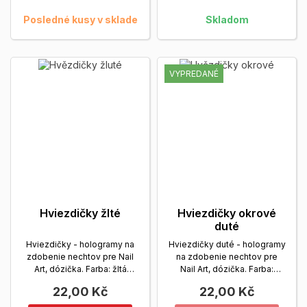
Posledné kusy v sklade
Skladom
VYPREDANÉ
Hviezdičky žlté
Hviezdičky okrové
duté
Hviezdičky - hologramy na
Hviezdičky duté - hologramy
zdobenie nechtov pre Nail
na zdobenie nechtov pre
Art, dózička. Farba: žltá
Nail Art, dózička. Farba:
Zobrazit viac
okrová
Zobrazit viac
22,00 Kč
22,00 Kč