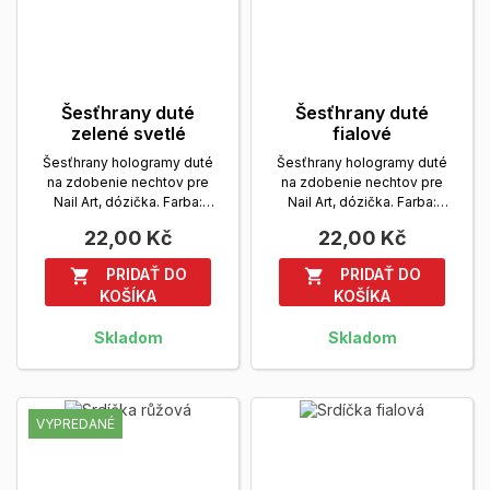
Šesťhrany duté
Šesťhrany duté
zelené svetlé
fialové
Šesťhrany hologramy duté
Šesťhrany hologramy duté
na zdobenie nechtov pre
na zdobenie nechtov pre
Nail Art, dózička. Farba:
Nail Art, dózička. Farba:
zelená svetlá
Zobrazit viac
fialová
Zobrazit viac
22,00 Kč
22,00 Kč
PRIDAŤ DO
PRIDAŤ DO


KOŠÍKA
KOŠÍKA
Skladom
Skladom
VYPREDANÉ