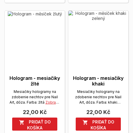
Hologram - mesiačiky
Hologram - mesiačiky
žlté
khaki
Mesiačiky hologramy na
Mesiačiky hologramy na
zdobenie nechtov pre Nail
zdobenie nechtov pre Nail
Art, dóza. Farba: žltá
Zobrazit
Art, dóza. Farba: khaki
viac
Zobrazit viac
22,00 Kč
22,00 Kč
PRIDAŤ DO
PRIDAŤ DO


KOŠÍKA
KOŠÍKA