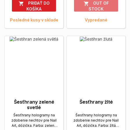
PRIDAŤ DO
OUT OF


KOŠÍKA
STOCK
Posledné kusy v sklade
Vypredané
Šesťhrany zelené
Šesťhrany žlté
svetlé
Šesťhrany hologramy na
Šesťhrany hologramy na
zdobenie nechtov pre Nail
zdobenie nechtov pre Nail
Art, dózička. Farba: zelená
Art, dózička. Farba: žltá