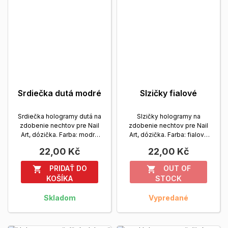
Srdiečka dutá modré
Slzičky fialové
Srdiečka hologramy dutá na
Slzičky hologramy na
zdobenie nechtov pre Nail
zdobenie nechtov pre Nail
Art, dózička. Farba: modrá
Art, dózička. Farba: fialová
Zobrazit viac
Zobrazit viac
22,00 Kč
22,00 Kč
PRIDAŤ DO
OUT OF


KOŠÍKA
STOCK
Skladom
Vypredané