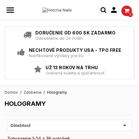

0
DORUČENIE OD 600 SK ZADARMO
Odosielame do 24 hodín
NECHTOVÉ PRODUKTY USA - TPO FREE
Notifikované výrobky pre EÚ
UŽ 13 ROKOV NA TRHU
Overená kvalita a spoľahlivosť
Domov
Zdobenie
Hologramy
HOLOGRAMY

Dôležitosť
Zobrazenie 1-24 z 36 položiek