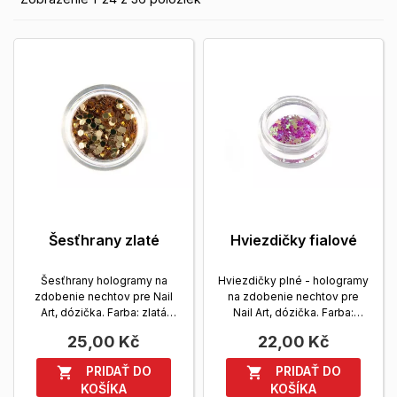
Šesťhrany zlaté
Hviezdičky fialové
Šesťhrany hologramy na
Hviezdičky plné - hologramy
zdobenie nechtov pre Nail
na zdobenie nechtov pre
Art, dózička. Farba: zlatá
Nail Art, dózička. Farba:
Zobrazit viac
fialová
Zobrazit viac
25,00 Kč
22,00 Kč
PRIDAŤ DO
PRIDAŤ DO


KOŠÍKA
KOŠÍKA