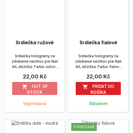
Srdiečka ružové
Srdiečka fialové
Srdiečka hologramy na
Srdiečka hologramy na
zdobenie nechtov pre Nail
zdobenie nechtov pre Nail
Art, dózička. Farba: ružová
Art, dózička. Farba: fialová
Zobrazit viac
Zobrazit viac
22,00 Kč
22,00 Kč
OUT OF
PRIDAŤ DO


STOCK
KOŠÍKA
Vypredané
Skladom
VYPREDANÉ