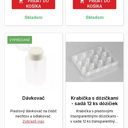
PRIDAŤ DO
PRIDAŤ DO


KOŠÍKA
KOŠÍKA
Skladom
Skladom
VYPREDANÉ
Dávkovač
Krabička s dózičkami
- sadá 12 ks dózičiek
Plastový dávkovač na čistič
Krabička s plastovými
nechtov a odlakovač.
trasnparentnými dózičkami -
Zobrazit viac
v sade 12 ks transparentných
dózičiek.
Zobrazit viac