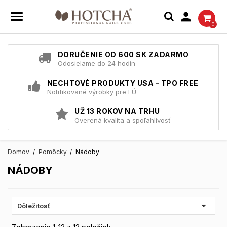

0
DORUČENIE OD 600 SK ZADARMO
Odosielame do 24 hodín
NECHTOVÉ PRODUKTY USA - TPO FREE
Notifikované výrobky pre EÚ
UŽ 13 ROKOV NA TRHU
Overená kvalita a spoľahlivosť
Domov
Pomôcky
Nádoby
NÁDOBY

Dôležitosť