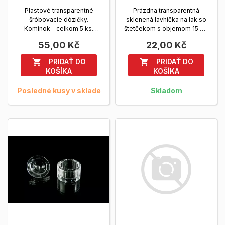
Plastové transparentné
Prázdna transparentná
šróbovacie dózičky.
sklenená lavhička na lak so
Komínok - celkom 5 ks.
štetčekom s objemom 15 ml.
Zobrazit viac
Zobrazit viac
55,00 Kč
22,00 Kč
PRIDAŤ DO
PRIDAŤ DO


KOŠÍKA
KOŠÍKA
Posledné kusy v sklade
Skladom