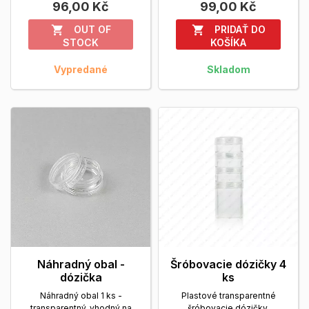
96,00 Kč
99,00 Kč
OUT OF
PRIDAŤ DO


STOCK
KOŠÍKA
Vypredané
Skladom
Náhradný obal -
Šróbovacie dózičky 4
dózička
ks
Náhradný obal 1 ks -
Plastové transparentné
transparentný, vhodný na
šróbovacie dózičky.