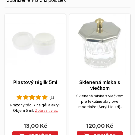
Zobrazenie 1-12 z 12 položiek
Plastový téglik 5ml
Sklenená miska s
viečkom
Sklenená miska s viečkom
(1)
pre tekutinu akrylové
Prázdny téglik na gél a akryl.
modeláže (Acryl Liquid).
Objem 5 ml.
Zobrazit viac
Zobrazit viac
13,00 Kč
120,00 Kč