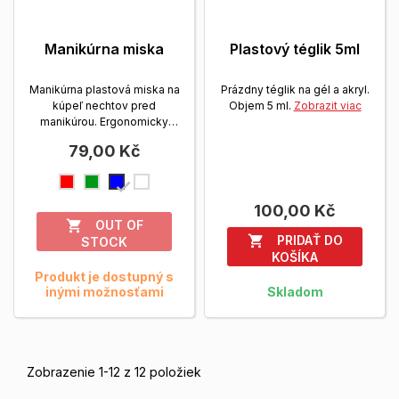
Manikúrna miska
Plastový téglik 5ml
Manikúrna plastová miska na
Prázdny téglik na gél a akryl.
kúpeľ nechtov pred
Objem 5 ml.
Zobrazit viac
manikúrou. Ergonomicky
tvarovaná pre pohodlie...
79,00 Kč
Zobrazit viac
červená
zelená
modrá
transparentní
100,00 Kč
OUT OF

PRIDAŤ DO

STOCK
KOŠÍKA
Produkt je dostupný s
inými možnosťami
Skladom
Zobrazenie 1-12 z 12 položiek