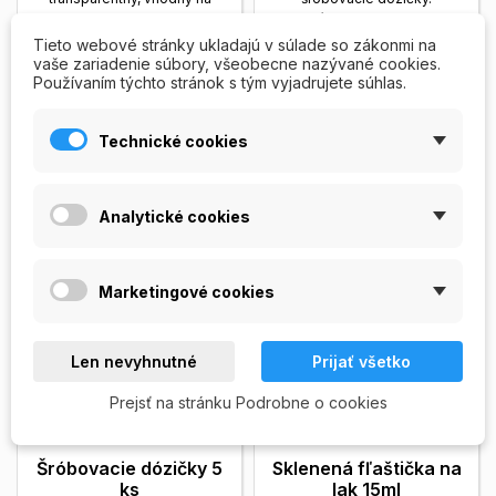
zdobenie, obsah 4ml
Komínok - celkom 4 ks.
Zobrazit viac
Zobrazit viac
Tieto webové stránky ukladajú v súlade so zákonmi na
9,00 Kč
55,00 Kč
vaše zariadenie súbory, všeobecne nazývané cookies.
Používaním týchto stránok s tým vyjadrujete súhlas.
PRIDAŤ DO
PRIDAŤ DO


KOŠÍKA
KOŠÍKA
Technické cookies
Skladom
Skladom
Analytické cookies
Marketingové cookies
Len nevyhnutné
Prijať všetko
Prejsť na stránku Podrobne o cookies
Šróbovacie dózičky 5
Sklenená fľaštička na
ks
lak 15ml