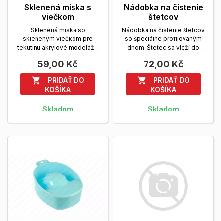
Sklenená miska s
Nádobka na čistenie
viečkom
štetcov
Sklenená miska so
Nádobka na čistenie štetcov
sklenenym viečkom pre
so špeciálne profilovaným
tekutinu akrylové modeláže
dnom. Štetec sa vloží do
(Acryl Liquid).
Zobrazit viac
nádobky a zaleje...
Zobrazit
59,00 Kč
72,00 Kč
viac
PRIDAŤ DO
PRIDAŤ DO


KOŠÍKA
KOŠÍKA
Skladom
Skladom