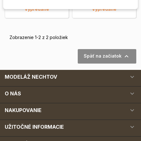
Vypredané
Vypredané
Zobrazenie 1-2 z 2 položiek

Späť na začiatok

MODELÁŽ NECHTOV

O NÁS

NAKUPOVANIE

UŽITOČNÉ INFORMACIE