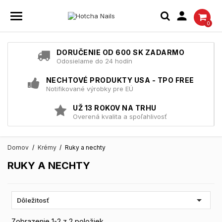

0
DORUČENIE OD 600 SK ZADARMO
Odosielame do 24 hodín
NECHTOVÉ PRODUKTY USA - TPO FREE
Notifikované výrobky pre EÚ
UŽ 13 ROKOV NA TRHU
Overená kvalita a spoľahlivosť
Domov
Krémy
Ruky a nechty
RUKY A NECHTY

Dôležitosť
Zobrazenie 1-2 z 2 položiek