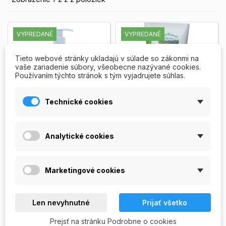
VYPREDANÉ
VYPREDANÉ
Tieto webové stránky ukladajú v súlade so zákonmi na
vaše zariadenie súbory, všeobecne nazývané cookies.
Používaním týchto stránok s tým vyjadrujete súhlas.
Technické cookies
Collagen Elastin - na
Analytické cookies
Telový krém Collagen
ruky a nechty
Elastín
Collagen Elastin krém na ruky
Telový vyživujúci krém
a nechty s obsahom
Collagen Elastin s
Marketingové cookies
Collagen a zvýšeným
glycerínom pre spevnenie a
podielom glycerínu.
regeneráciu unavenej...
69,00 Kč
39,00 Kč
Balenie:...
Zobrazit viac
Zobrazit viac
Len nevyhnutné
Prijať všetko
OUT OF
OUT OF


Prejsť na stránku Podrobne o cookies
STOCK
STOCK