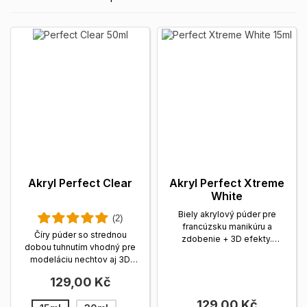
Akryl Perfect Clear
Akryl Perfect Xtreme
White
Biely akrylový púder pre
(2)
francúzsku manikúru a
Číry púder so strednou
zdobenie + 3D efekty.
dobou tuhnutím vhodný pre
Stredná doba tuhnutia,
modeláciu nechtov aj 3D
veľmi...
Zobrazit viac
zdobenie. Ľahká...
Zobrazit
129,00 Kč
viac
129,00 Kč