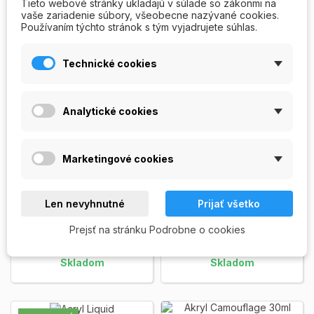
Tieto webové stránky ukladajú v súlade so zákonmi na
vaše zariadenie súbory, všeobecne nazývané cookies.
Používaním týchto stránok s tým vyjadrujete súhlas.
Akryl Professional
Akryl Professional
Technické cookies
Extra Pink
Xtreme White
Tmavý rúžový akrylový
Biely púder s kratšou dobou
púder s kratšou dobou
tuhnutia pre francúz­sku
Analytické cookies
tuhnutia, vytvára prirodzený
manikúru a zdobenie + 3D
vzhľad nechtov. Ľahká...
efekty. Balenie:...
Zobrazit
129,00 Kč
Zobrazit viac
viac
Marketingové cookies
129,00 Kč
15ml
30ml
50ml
15ml
30ml
Len nevyhnutné
Prijať všetko
PRIDAŤ DO
PRIDAŤ DO


Prejsť na stránku Podrobne o cookies
KOŠÍKA
KOŠÍKA
Skladom
Skladom