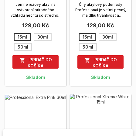
Jemne rúžový akryl na
Číry akrylový púder rady
vytvorení prírodného
Professional je veľmi pevný,
vzhľadu nechtu so strednou
má dlhu trvanlivosť a
dobou tuhnutia. Vhodný pre...
vynikajúcu...
Zobrazit viac
129,00 Kč
129,00 Kč
Zobrazit viac
15ml
30ml
15ml
30ml
50ml
50ml
PRIDAŤ DO
PRIDAŤ DO


KOŠÍKA
KOŠÍKA
Skladom
Skladom