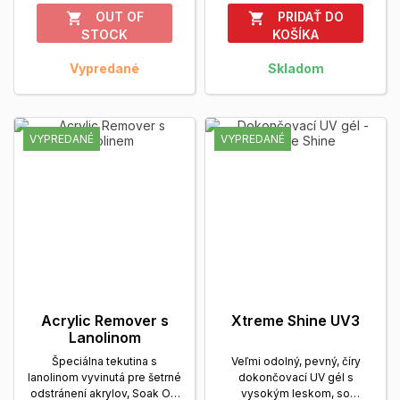
OUT OF
PRIDAŤ DO


STOCK
KOŠÍKA
Vypredané
Skladom
VYPREDANÉ
VYPREDANÉ
Acrylic Remover s
Xtreme Shine UV3
Lanolinom
Špeciálna tekutina s
Veľmi odolný, pevný, číry
lanolinom vyvinutá pre šetrné
dokončovací UV gél s
odstránení akrylov, Soak Off
vysokým leskom, so