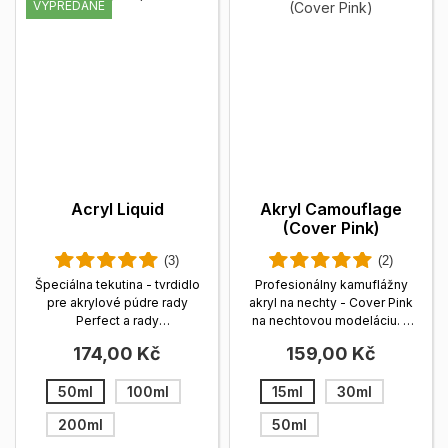
VYPREDANÉ
Acryl Liquid
Akryl Camouflage
(Cover Pink)
(3)
(2)
Špeciálna tekutina - tvrdidlo
Profesionálny kamuflážny
pre akrylové púdre rady
akryl na nechty - Cover Pink
Perfect a rady
na nechtovou modeláciu. S
Professional....
Zobrazit viac
verným...
Zobrazit viac
174,00 Kč
159,00 Kč
50ml
100ml
15ml
30ml
200ml
50ml