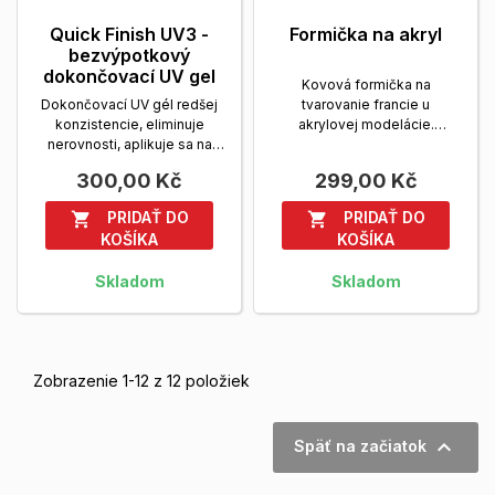
Quick Finish UV3 -
Formička na akryl
bezvýpotkový
dokončovací UV gel
Kovová formička na
Dokončovací UV gél redšej
tvarovanie francie u
konzistencie, eliminuje
akrylovej modelácie.
nerovnosti, aplikuje sa na
Zobrazit viac
zdrsnený povrch,...
Zobrazit
300,00 Kč
299,00 Kč
viac
PRIDAŤ DO
PRIDAŤ DO


KOŠÍKA
KOŠÍKA
Skladom
Skladom
Zobrazenie 1-12 z 12 položiek

Späť na začiatok