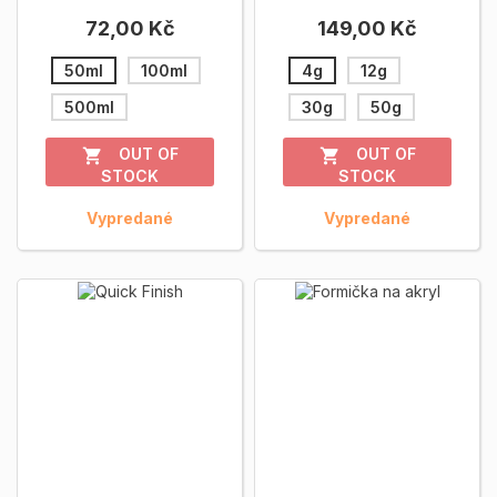
- EasyCare UV...
Zobrazit viac
samonivelačnou
72,00 Kč
149,00 Kč
schopnosťou a...
Zobrazit
viac
50ml
100ml
4g
12g
500ml
30g
50g
OUT OF
OUT OF


STOCK
STOCK
Vypredané
Vypredané