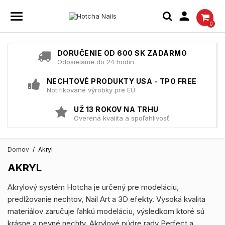

0
DORUČENIE OD 600 SK ZADARMO
Odosielame do 24 hodín
NECHTOVÉ PRODUKTY USA - TPO FREE
Notifikované výrobky pre EÚ
UŽ 13 ROKOV NA TRHU
Overená kvalita a spoľahlivosť
Domov
Akryl
AKRYL
Akrylový systém Hotcha je určený pre modeláciu,
predlžovanie nechtov, Nail Art a 3D efekty. Vysoká kvalita
materiálov zaručuje ľahkú modeláciu, výsledkom ktoré sú
krásne a pevné nechty. Akrylové púdre rady Perfect a