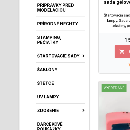
sada gélové
PRÍPRAVKY PRED
MODELÁCIOU
Štartovacia sa
lampy. Sada o
PRÍRODNÉ NECHTY
tekutiny, 
STAMPING,
1
PEČIATKY

ŠTARTOVACIE SADY
ŠABLÓNY
ŠTETCE
VYPREDANÉ
UV LAMPY
ZDOBENIE
DARČEKOVÉ
POUKÁŽKY