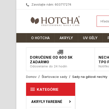
Zavolajte nám:
603717274
O HOTCHA
AKRYLY
UV GÉLY
DORUČENIE OD 600 SK
NECH
ZADARMO
TPO 
Odosielame do 24 hodín
Notifi
Domov
Štartovacie sady
Sady na gélové nechty

KATEGÓRIE
AKRYLY FAREBNÉ