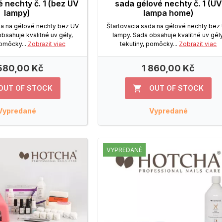
 nechty č. 1 (bez UV
sada gélové nechty č. 1 (UV
lampy)
lampa home)
da na gélové nechty bez UV
Štartovacia sada na gélové nechty bez
bsahuje kvalitné uv gély,
lampy. Sada obsahuje kvalitné uv gély
pomôcky...
Zobrazit viac
tekutiny, pomôcky...
Zobrazit viac
 580,00 Kč
1 860,00 Kč
OUT OF STOCK
OUT OF STOCK

Vypredané
Vypredané
VYPREDANÉ