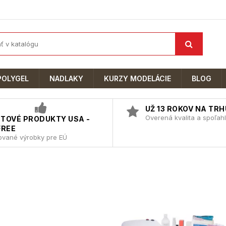
POLYGEL
NADLAKY
KURZY MODELÁCIE
BLOG
UŽ 13 ROKOV NA TRH
Overená kvalita a spoľahl
TOVÉ PRODUKTY USA -
FREE
kované výrobky pre EÚ