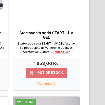
c
Štartovacia sadá ŠTART - UV
GÉL
C -
Štartovacia sadá ŠTART - UV GEL. Všetko
EUR
čo potrebujete na vytvorenie pekných
nechtov. Gély, ktoré...
Zobrazit viac
1 658,00 Kč
OUT OF STOCK

Vypredané
VYPREDANÉ