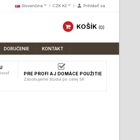



Slovenčina
CZK Kč
Prihlásiť sa
KOŠÍK
0
DORUČENIE
KONTAKT
U
ivosť
PRE PROFI AJ DOMÁCE POUŽITIE
Zásobujeme štúdiá po celej SR