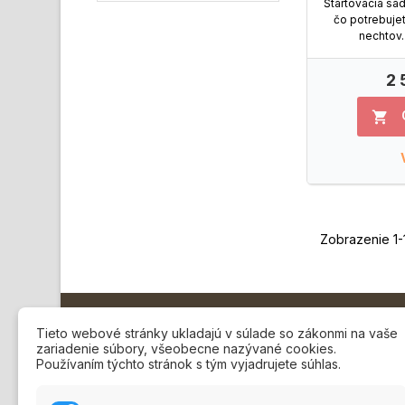
Štartovacia sa
čo potrebuje
nechtov. 
2 

Zobrazenie 1-
Modeláž nechtov
O nás
Tieto webové stránky ukladajú v súlade so zákonmi na vaše
zariadenie súbory, všeobecne nazývané cookies.
Voľné
Používaním týchto stránok s tým vyjadrujete súhlas.
Prinášame Vám veľmi dokonalý,
O Ho
luxusný a do detailu
Kame