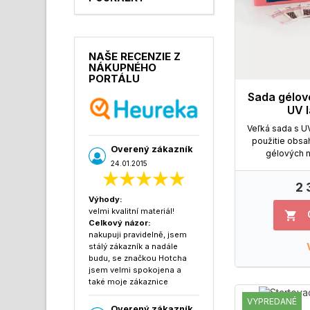
NAŠE RECENZIE Z
NÁKUPNÉHO
PORTÁLU
Sada gélové
UV 
Veľká sada s 
použitie obsa
Overený zákazník
gélových n
24.01.2015
2 
Výhody:
velmi kvalitní materiál!

Celkový názor:
nakupuji pravidelně, jsem
stálý zákazník a nadále
budu, se značkou Hotcha
jsem velmi spokojena a
také moje zákaznice
VYPREDANÉ
Overený zákazník