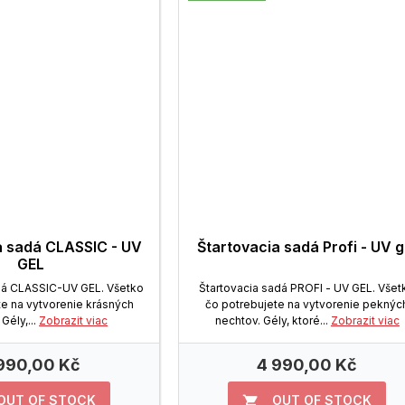
a sadá CLASSIC - UV
Štartovacia sadá Profi - UV g
GEL
dá CLASSIC-UV GEL. Všetko
Štartovacia sadá PROFI - UV GEL. Všet
te na vytvorenie krásných
čo potrebujete na vytvorenie peknýc
Gély,...
Zobrazit viac
nechtov. Gély, ktoré...
Zobrazit viac
990,00 Kč
4 990,00 Kč
OUT OF STOCK
OUT OF STOCK
