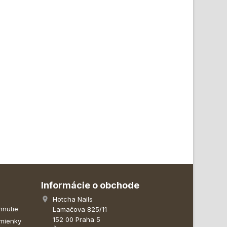
Informácie o obchode

Hotcha Nails
hnutie
Lamačova 825/11
152 00 Praha 5
mienky