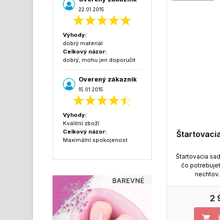
22.01.2015
Výhody:
dobrý materiál
Celkový názor:
dobrý, mohu jen doporučit
Overený zákazník
15.01.2015
Výhody:
Kvalitní zboží
Celkový názor:
Štartovaci
Maximální spokojenost
Štartovacia sa
čo potrebuje
nechtov. 
2 
