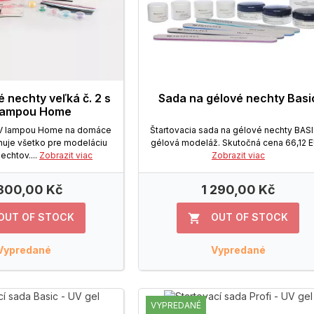
 nechty veľká č. 2 s
Sada na gélové nechty Basi
lampou Home
UV lampou Home na domáce
Štartovacia sada na gélové nechty BASI
huje všetko pre modeláciu
gélová modeláž. Skutočná cena 66,12 
echtov....
Zobrazit viac
Zobrazit viac
300,00 Kč
1 290,00 Kč
OUT OF STOCK
OUT OF STOCK

Vypredané
Vypredané
VYPREDANÉ