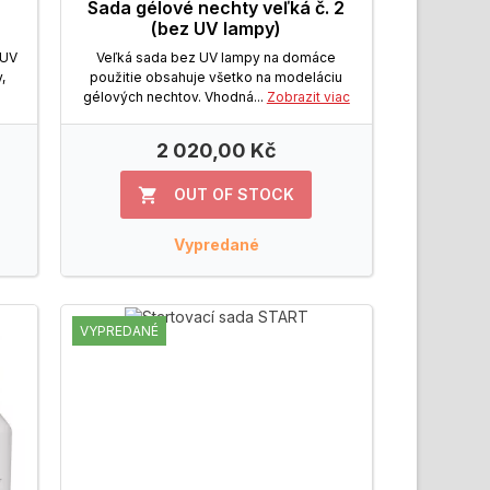
Sada gélové nechty veľká č. 2
(bez UV lampy)
 UV
Veľká sada bez UV lampy na domáce
,
použitie obsahuje všetko na modeláciu
gélových nechtov. Vhodná...
Zobrazit viac
2 020,00 Kč
OUT OF STOCK

Vypredané
VYPREDANÉ