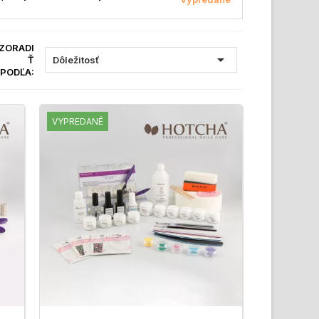
ZORADI

Ť
Dôležitosť
PODĽA:
VYPREDANÉ