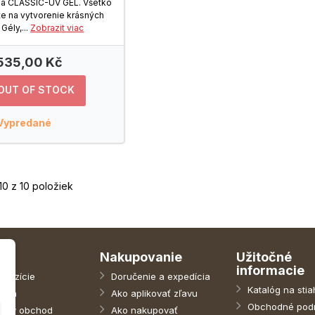
dá CLASSIC-UV GEL. Všetko
te na vytvorenie krásných
Gély,...
Zobrazit viac
535,00 Kč
OUT OF STOCK
Vypredané
10 z 10 položiek
Nakupovanie
Užitočné
informacie
 pozície
Doručenie a expedícia
Katalóg na stia
tcha
Ako aplikovať zľavu
Obchodné pod
nný obchod
Ako nakupovať