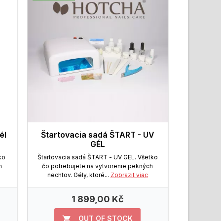
él
Štartovacia sadá ŠTART - UV
GÉL
ko
Štartovacia sadá ŠTART - UV GEL. Všetko
h
čo potrebujete na vytvorenie pekných
nechtov. Gély, ktoré...
Zobrazit viac
1 899,00 Kč
OUT OF STOCK
