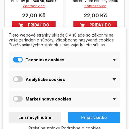
nechtov pre Nail Art, sáčok
nechtov pre Nail Art, sáčok
Zobrazit viac
Zobrazit viac
22,00 Kč
22,00 Kč
PRIDAŤ DO
PRIDAŤ DO


KOŠÍKA
KOŠÍKA
Tieto webové stránky ukladajú v súlade so zákonmi na
vaše zariadenie súbory, všeobecne nazývané cookies.
Skladom
Skladom
Používaním týchto stránok s tým vyjadrujete súhlas.
Technické cookies
Analytické cookies
Marketingové cookies
Len nevyhnutné
Prijať všetko
Nite žlté
Nite zelené
Prejsť na stránku Podrobne o cookies