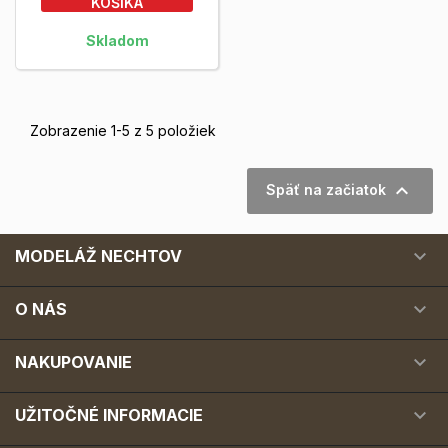
KOŠÍKA
Skladom
Zobrazenie 1-5 z 5 položiek

Späť na začiatok

MODELÁŽ NECHTOV

O NÁS

NAKUPOVANIE

UŽITOČNÉ INFORMACIE