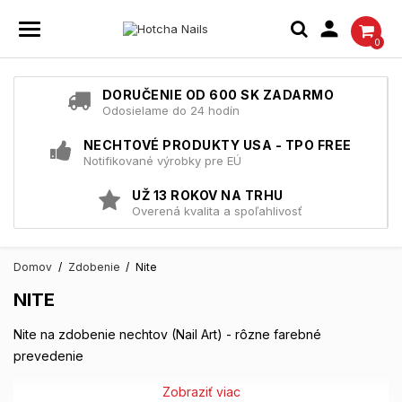

0
DORUČENIE OD 600 SK ZADARMO
Odosielame do 24 hodín
NECHTOVÉ PRODUKTY USA - TPO FREE
Notifikované výrobky pre EÚ
UŽ 13 ROKOV NA TRHU
Overená kvalita a spoľahlivosť
Domov
Zdobenie
Nite
NITE
Nite na zdobenie nechtov (Nail Art) - rôzne farebné
prevedenie
Zobraziť viac