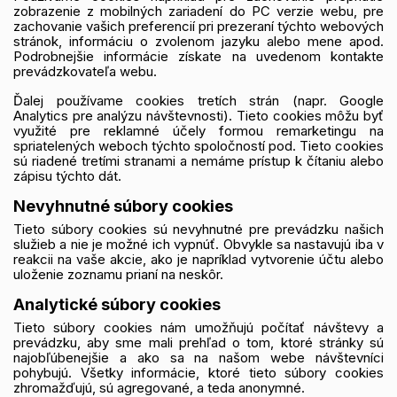
zobrazenie z mobilných zariadení do PC verzie webu, pre
zachovanie vašich preferencií pri prezeraní týchto webových
stránok, informáciu o zvolenom jazyku alebo mene apod.
Podrobnejšie informácie získate na uvedenom kontakte
prevádzkovateľa webu.
Ďalej používame cookies tretích strán (napr. Google
Analytics pre analýzu návštevnosti). Tieto cookies môžu byť
využité pre reklamné účely formou remarketingu na
spriatelených weboch týchto spoločností pod. Tieto cookies
sú riadené tretími stranami a nemáme prístup k čítaniu alebo
zápisu týchto dát.
Nevyhnutné súbory cookies
Tieto súbory cookies sú nevyhnutné pre prevádzku našich
služieb a nie je možné ich vypnúť. Obvykle sa nastavujú iba v
reakcii na vaše akcie, ako je napríklad vytvorenie účtu alebo
uloženie zoznamu prianí na neskôr.
Analytické súbory cookies
Tieto súbory cookies nám umožňujú počítať návštevy a
prevádzku, aby sme mali prehľad o tom, ktoré stránky sú
najobľúbenejšie a ako sa na našom webe návštevníci
pohybujú. Všetky informácie, ktoré tieto súbory cookies
zhromažďujú, sú agregované, a teda anonymné.