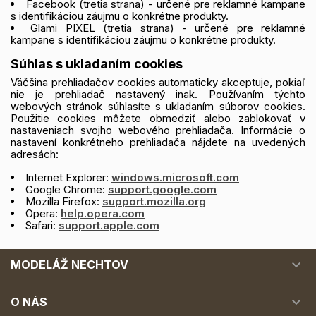
Facebook (tretia strana) - určené pre reklamné kampane
s identifikáciou záujmu o konkrétne produkty.
Glami PIXEL (tretia strana) - určené pre reklamné
kampane s identifikáciou záujmu o konkrétne produkty.
Súhlas s ukladaním cookies
Väčšina prehliadačov cookies automaticky akceptuje, pokiaľ
nie je prehliadač nastavený inak. Používaním týchto
webových stránok súhlasíte s ukladaním súborov cookies.
Použitie cookies môžete obmedziť alebo zablokovať v
nastaveniach svojho webového prehliadača. Informácie o
nastavení konkrétneho prehliadača nájdete na uvedených
adresách:
Internet Explorer:
windows.microsoft.com
Google Chrome:
support.google.com
Mozilla Firefox:
support.mozilla.org
Opera:
help.opera.com
Safari:
support.apple.com

MODELÁŽ NECHTOV

O NÁS