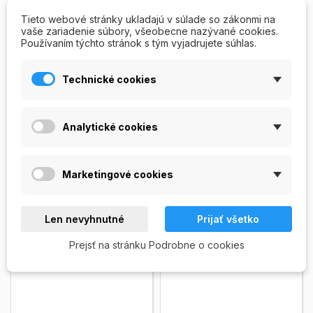
Regeneračný olejček
Regeneračný olejček
Tieto webové stránky ukladajú v súlade so zákonmi na
– Mandľový
– Frézia
vaše zariadenie súbory, všeobecne nazývané cookies.
Používaním týchto stránok s tým vyjadrujete súhlas.
Regeneračný nechtový
Regeneračný nechtový
olejček s pridaným
olejček s pridaným
výťažkom z mandlí. Obsah
výťažkom z frézie. Obsah
Technické cookies
balenia: 14 ml.
Zobrazit viac
balenia: 14 ml.
Zobrazit viac
99,00 Kč
99,00 Kč
PRIDAŤ DO
OUT OF


Analytické cookies
KOŠÍKA
STOCK
Skladom
Vypredané
Marketingové cookies
VYPREDANÉ
Len nevyhnutné
Prijať všetko
Prejsť na stránku Podrobne o cookies