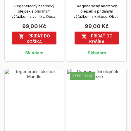
Regeneračný nechtový
Regeneračný nechtový
olejček s pridaným
olejček s pridaným
výťažkom z vanilky. Obsah
výťažkom z kokosu. Obsah
balenia: 14 ml.
Zobrazit viac
balenia: 14 ml.
Zobrazit viac
99,00 Kč
99,00 Kč
PRIDAŤ DO
PRIDAŤ DO


KOŠÍKA
KOŠÍKA
Skladom
Skladom
VYPREDANÉ