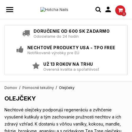

0
DORUČENIE OD 600 SK ZADARMO
Odosielame do 24 hodín
NECHTOVÉ PRODUKTY USA - TPO FREE
Notifikované výrobky pre EÚ
UŽ 13 ROKOV NA TRHU
Overená kvalita a spoľahlivosť
Domov
Pomocné tekutiny
Olejčeky
OLEJČEKY
Nechtové olejčeky podporujú regeneráciu a zvlhčenie
vysušené kutikuly a tým zachovanie pružnosti nechtov a ich
zdravý vzhľad. K dostaniu s vôňou vanilky, kokosu, mandle,
frézie, broskyne, ananásu a s prídavkom Tea Tree olejčeku.