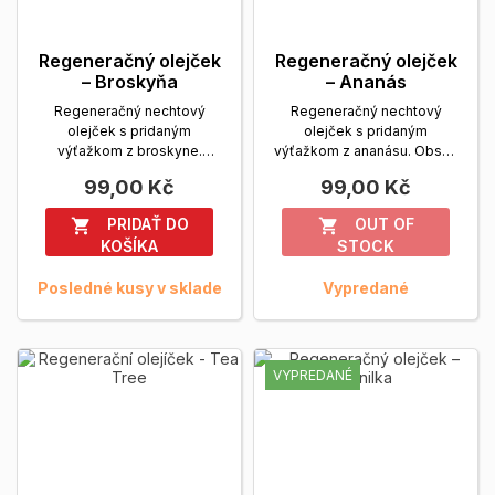
Regeneračný olejček
Regeneračný olejček
– Broskyňa
– Ananás
Regeneračný nechtový
Regeneračný nechtový
olejček s pridaným
olejček s pridaným
výťažkom z broskyne.
výťažkom z ananásu. Obsah
Obsah balenia: 14 ml.
balenia: 14 ml.
Zobrazit viac
99,00 Kč
99,00 Kč
Zobrazit viac
PRIDAŤ DO
OUT OF


KOŠÍKA
STOCK
Posledné kusy v sklade
Vypredané
VYPREDANÉ