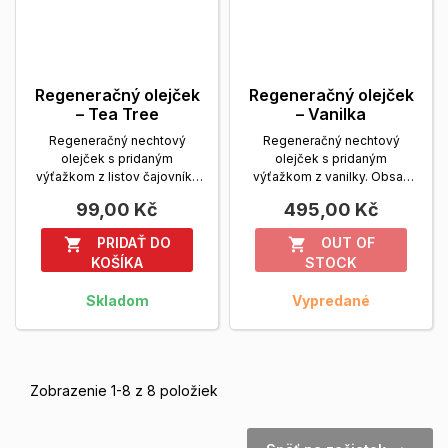
Regeneračný olejček
Regeneračný olejček
– Tea Tree
– Vanilka
Regeneračný nechtový
Regeneračný nechtový
olejček s pridaným
olejček s pridaným
výťažkom z listov čajovníku
výťažkom z vanilky. Obsah
austrálskeho - Tea
balenia: 14 ml.
Zobrazit viac
99,00 Kč
495,00 Kč
Tree.Obsah...
Zobrazit viac
PRIDAŤ DO
OUT OF


KOŠÍKA
STOCK
Skladom
Vypredané
Zobrazenie 1-8 z 8 položiek