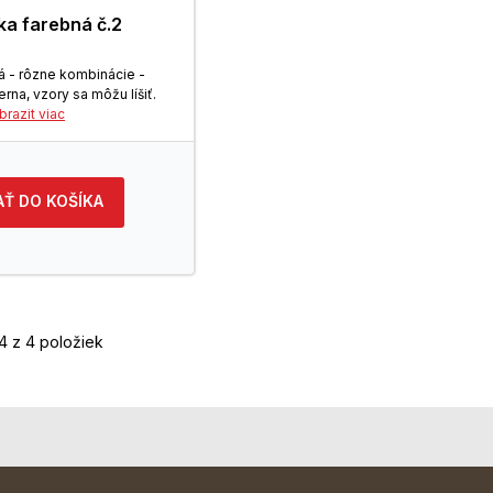
ka farebná č.2
á - rôzne kombinácie -
ierna, vzory sa môžu líšiť.
brazit viac
AŤ DO KOŠÍKA
4 z 4 položiek