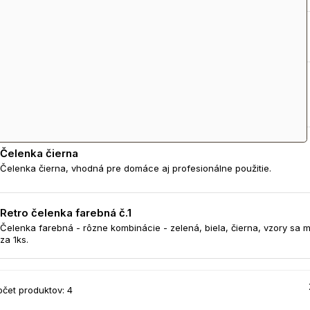
EJŠIE
Čelenka biela
Čelenka biela, vhodná pre domáce aj profesionálne použitie.
Čelenka čierna
Čelenka čierna, vhodná pre domáce aj profesionálne použitie.
Retro čelenka farebná č.1
Čelenka farebná - rôzne kombinácie - zelená, biela, čierna, vzory sa m
za 1ks.
očet produktov: 4