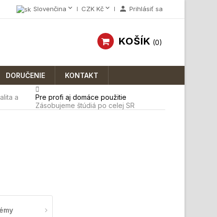



Slovenčina
CZK Kč
Prihlásiť sa
KOŠÍK
0
DORUČENIE
KONTAKT
lita a
Pre profi aj domáce použitie
Zásobujeme štúdiá po celej SR
fémy