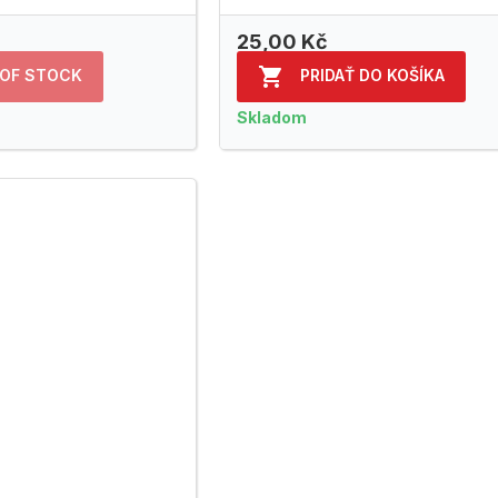
25,00 Kč

 OF STOCK
PRIDAŤ DO KOŠÍKA
Skladom