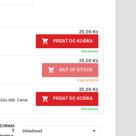
25,00 Kč

PRIDAŤ DO KOŠÍKA
Skladom
25,00 Kč

OUT OF STOCK
Vypredané
25,00 Kč

PRIDAŤ DO KOŠÍKA
ôžu líšiť. Cena
Skladom
ZORADI

Ť
Dôležitosť
PODĽA: