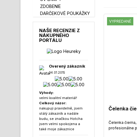
ZDOBENIE
DARČEKOVÉ POUKÁŽKY
VYPREDANÉ
NAŠE RECENZIE Z
NÁKUPNÉHO
PORTÁLU
Overený zákazník
24.01.2015
Výhody:
velmi kvalitní materiál!
Celkový názor:
Čelenka či
nakupuji pravidelně, jsem
stálý zákazník a nadále
budu, se značkou Hotcha
Čelenka čierna
jsem velmi spokojena a
profesionálne p
také moje zákaznice