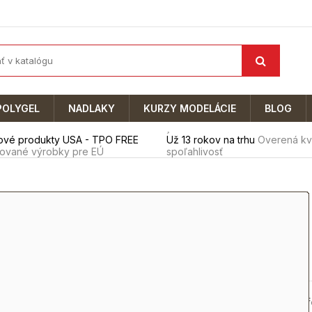
POLYGEL
NADLAKY
KURZY MODELÁCIE
BLOG
ové produkty USA - TPO FREE
Už 13 rokov na trhu
Overená kva
kované výrobky pre EÚ
spoľahlivosť
é urobia radosť
IE
ky
Očné tiene
Par