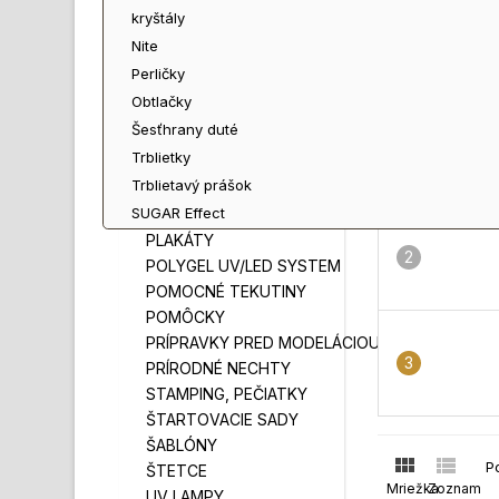
ŠKOLENIA, KURZY
Gély pre prírodné nechty
kryštály
LEPIDLO NA NECHTY
Nite
NADLAKY
NAJPREDÁVAN
Perličky
NÁSTROJE
Obtlačky
NECHTOVÉ TIPY
Šesťhrany duté
P-SHINE
Trblietky
PARÁDA
Trblietavý prášok
PARAFÍN, PARAFÍNOVÁ VAŇA
SUGAR Effect
PILNÍKY, BLOKY, LEŠTIČKY
PLAKÁTY
POLYGEL UV/LED SYSTEM
POMOCNÉ TEKUTINY
POMÔCKY
PRÍPRAVKY PRED MODELÁCIOU
PRÍRODNÉ NECHTY
STAMPING, PEČIATKY
ŠTARTOVACIE SADY
ŠABLÓNY


P
ŠTETCE
Mriežka
Zoznam
UV LAMPY