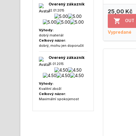
Overený zákazník
25,00 Kč
22.01.2015

OUT
Výhody:
Vypredané
dobrý materiál
Celkový názor:
dobrý, mohu jen doporučit
Overený zákazník
15.01.2015
Výhody:
Kvalitní zboží
Celkový názor:
Maximální spokojenost