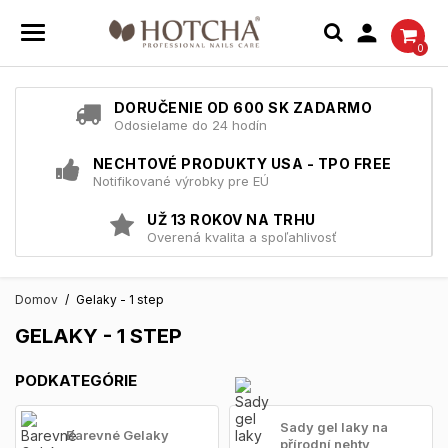

0
DORUČENIE OD 600 SK ZADARMO
Odosielame do 24 hodín
NECHTOVÉ PRODUKTY USA - TPO FREE
Notifikované výrobky pre EÚ
UŽ 13 ROKOV NA TRHU
Overená kvalita a spoľahlivosť
Domov
Gelaky - 1 step
GELAKY - 1 STEP
PODKATEGÓRIE
Sady gel laky na
Barevné Gelaky
přírodní nehty