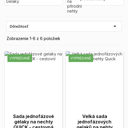

Dôležitosť
Zobrazenie 1-6 z 6 položiek
VYPREDANÉ
VYPREDANÉ
Sada jednofázové
Velká sada
gélaky na nechty
jednofázových
QUICK - cestovná
gelaků na nehty