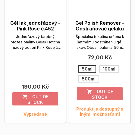
Gél lak jednofázový -
Gel Polish Remover -
Pink Rose č.452
Odstraňovač gelaku
Jednofázový farebný
Špeciálna tekutina určená k
profesionálny Gelak Hotcha
šetrnému odstráneniu gél
ružový odtieň Pink Rose č.
lakov. Obsah balenia: 50ml,
452. Obsah balenia: 12 ml.
100ml, 500ml.
Zobrazit viac
72,00 Kč
Zobrazit viac
50ml
100ml
500ml
190,00 Kč
OUT OF

OUT OF

STOCK
STOCK
Produkt je dostupný s
Vypredané
inými možnosťami