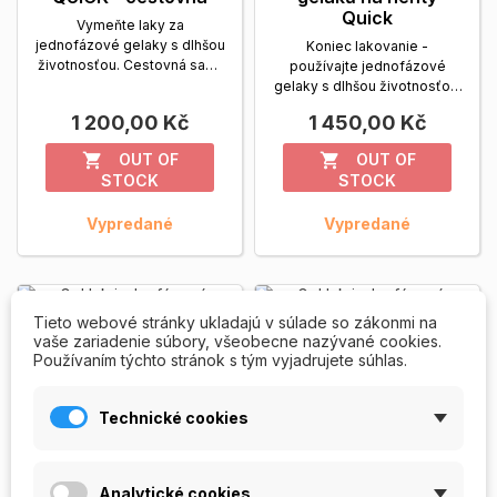
Quick
Vymeňte laky za
jednofázové gelaky s dlhšou
Koniec lakovanie -
životnosťou. Cestovná sada
používajte jednofázové
s jednofázovými farebnými...
gelaky s dlhšou životnosťou.
Zobrazit viac
Sada na doma s...
Zobrazit
1 200,00 Kč
1 450,00 Kč
viac
OUT OF
OUT OF


STOCK
STOCK
Vypredané
Vypredané
VYPREDANÉ
VYPREDANÉ
Tieto webové stránky ukladajú v súlade so zákonmi na
vaše zariadenie súbory, všeobecne nazývané cookies.
Používaním týchto stránok s tým vyjadrujete súhlas.
Technické cookies
Analytické cookies