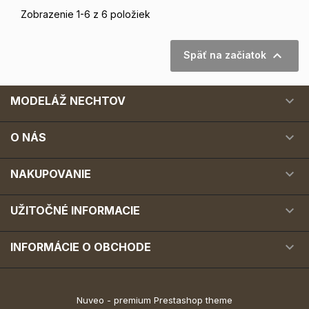
Zobrazenie 1-6 z 6 položiek

Späť na začiatok

MODELÁŽ NECHTOV

O NÁS

NAKUPOVANIE

UŽITOČNÉ INFORMACIE

INFORMÁCIE O OBCHODE
Nuveo - premium Prestashop theme