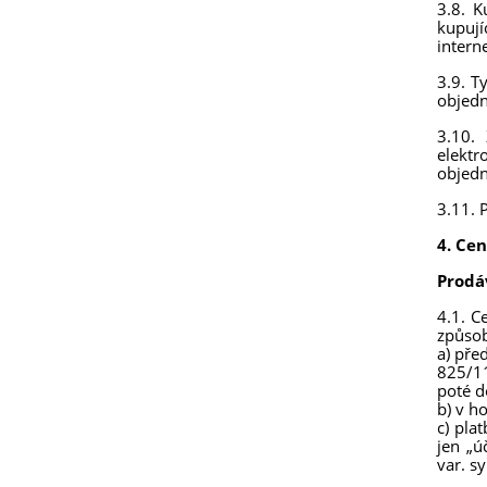
3.8. K
kupují
intern
3.9. T
objedn
3.10.
elektr
objedn
3.11. 
4. Cen
Prodá
4.1. C
způso
a) pře
825/11
poté d
b) v h
c) pla
jen „ú
var. s