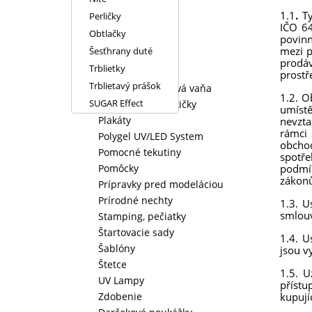
Nadlaky
1.1
.
Ty
Perličky
Nástroje
IČO 64
Obtlačky
povinn
Nechtové tipy
mezi p
Šesťhrany duté
P-shine
prodá
Trblietky
Paráda
prostř
Trblietavý prášok
Parafín, parafínová vaňa
1.2. O
SUGAR Effect
Pilníky, bloky, leštičky
umístě
Plakáty
nevzta
rámci 
Polygel UV/LED System
obcho
Pomocné tekutiny
spotř
Pomôcky
podmín
zákon
Prípravky pred modeláciou
Prírodné nechty
1.3. 
smlouv
Stamping, pečiatky
Štartovacie sady
1.4. 
Šablóny
jsou v
Štetce
1.5. U
UV Lampy
přístu
Zdobenie
kupují