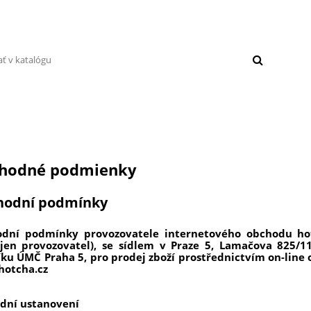
POLYGEL
NADLAKY
KURZY MODELÁCIE
BLOG
hodné podmienky
hodní podmínky
dní podmínky provozovatele internetového obchodu hot
 jen provozovatel), se sídlem v Praze 5, Lamačova 825/
říku ÚMČ Praha 5, pro prodej zboží prostřednictvím
on-line 
otcha.cz
odní ustanovení