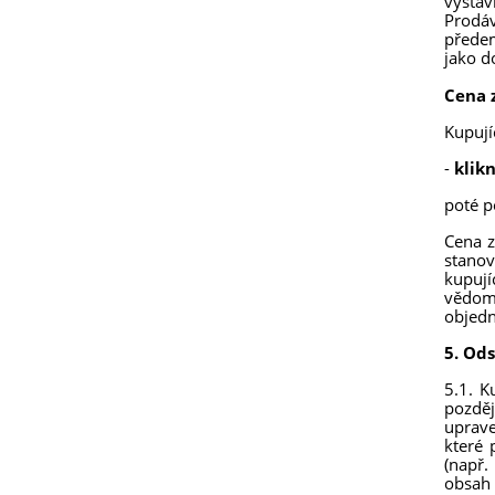
vystav
Prodáv
předem
jako do
Cena 
Kupují
-
klik
poté p
Cena z
stanov
kupují
vědomí
objedn
5. Od
5.1. K
pozděj
uprave
které 
(např.
obsah 