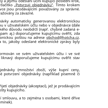
a jejímu odeslání učiní kupující poslední krok,
tlačítko
„Potvrzuji objednávku"
. Tímto krokem
vce jsou prodávajícím považovány za správné.
važovány za závazné.
ednávky automaticky generovanou elektronickou
ou v uživatelském účtu nebo v objednávce (dále
jakého důvodu neobdrží (např. chybně zadaná e-
spam aj.) doporučujeme kupujícímu ověřit, zda
tronickou poštou na adrese
obchod@hotcha.cz
.
 to, jakoby odeslané elektronické zprávy byly
formován ve svém uživatelském účtu i ve své
 liknavý doporučujeme kupujícímu ověřit stav
bjednávky (množství zboží, výše kupní ceny,
é potvrzení objednávky (například písemně či
etí objednávky (akceptací), jež je prodávajícím
ošty kupujícího.
ní smlouvu, a to zejména s osobami, které dříve
mínek).