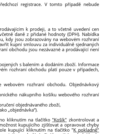
předchozí registrace. V tomto případě nebude
dávajícím k prodeji, a to včetně uvedení cen
 včetně daně z přidané hodnoty (DPH). Nabídka
dobu, kdy jsou zobrazovány na webovém rozhraní
vřít kupní smlouvu za individuálně sjednaných
aní obchodu jsou nezávazné a prodávající není
pojených s balením a dodáním zboží. Informace
ém rozhraní obchodu platí pouze v případech,
 ve webovém rozhraní obchodu. Objednávkový
tronického nákupního košíku webového rozhraní
oručení objednávaného zboží,
ako „objednávka“).
no kliknutím na tlačítko
"Košík"
zkontrolovat a
 možnost kupujícího zjišťovat a opravovat chyby
kupující kliknutím na tlačítko "
K pokladně"