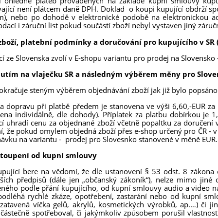
í ohledně plateb prováděných na základě kupní smlouvy kupuj
ající není plátcem daně DPH. Doklad o koupi kupující obdrží sp
), nebo po dohodě v elektronické podobě na elektronickou ad
dací i záruční list pokud součástí zboží nebyl vystaven jiný záruční
zboží, platební podmínky a doručování pro kupujícího v SR 
cí ze Slovenska zvolí v E-shopu variantu pro prodej na Slovensko 
nutím na vlaječku SR a následným výběrem měny pro Sloven
okračuje steným výběrem objednávání zboží jak již bylo popsáno 
a dopravu při platbě předem je stanovena ve výši 6,60,-EUR za 
ena individálně, dle dohody). Příplatek za platbu dobírkou je 
cí uhradí cenu za objednané zboží včetně popaltku za doručení v 
, že pokud omylem objedná zboží přes e-shop určený pro ČR - v 
ávku na variantu - prodej pro Slovesnko stanovené v měně EUR.
stoupení od kupní smlouvy
upující bere na vědomí, že dle ustanovení § 53 odst. 8 zákona
ších předpisů (dále jen „občanský zákoník“), nelze mimo jin
ného podle přání kupujícího, od kupní smlouvy audio a video na
podléhá rychlé zkáze, opotřebení, zastarání nebo od kupní smlouv
 zatavená víčka gelů, akrylů, kosmetických výrobků, ap.…) či 
částečně spotřeboval, či jakýmkoliv způsobem porušil vlastnosti