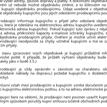
e výběr adresy, způsob dopravy a platby. K dokončení objednávky 
erém už nebude možné objednávku změnit, a to kliknutím na 
 kupující objednávku prodávajícímu. Údaje uvedené v objedná
é objednávky kupujícího jsou jejich odesláním prodávajícímu po
rodávající informuje kupujícího o přijetí jeho odeslané obj
u, která je odeslána na elektronickou adresu kupujícího uveden
ektronická adresa kupujícího) Pokud kupující tuto zprávu z ně
á adresa, překročení kapacity e-mailové schránky kupujícího, 
bjednávka prodávajícím přijata. Ověření je možné učinit elek
prodávající neodpovídá za chyby učiněné kupujícím a má se za
cím přijaty.
O stavu zpracování svých objednávek je kupující průběžně in
onické poště. V případě, že průběh vyřízení objednávky bude
ávky jako v bodě 3.5.)
Prodávající je vždy oprávněn v závislosti na charakteru o
kládané náklady na dopravu,) požádat kupujícího o dodatečn
icky).
mluvní vztah mezi prodávajícím a kupujícím vzniká doručením přij
o kupujícímu elektronickou poštou, a to na adresu elektronické p
upující bere na vědomí, že prodávající není povinen uzavřít kup
tným způsobem porušily kupní smlouvu (včetně obchodních pod