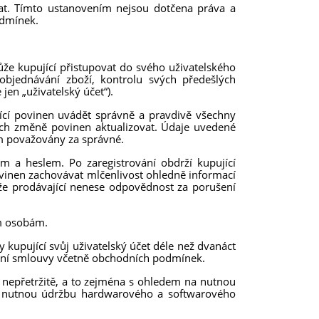
at. Tímto ustanovením nejsou dotčena práva a
odmínek.
že kupující přistupovat do svého uživatelského
objednávání zboží, kontrolu svých předešlých
jen „uživatelský účet“).
ující povinen uvádět správně a pravdivě všechny
ejich změně povinen aktualizovat. Údaje uvedené
ím považovány za správné.
m a heslem. Po zaregistrování obdrží kupující
ovinen zachovávat mlčenlivost ohledně informací
že prodávající nenese odpovědnost za porušení
ím osobám.
y kupující svůj uživatelský účet déle než dvanáct
kupní smlouvy včetně obchodních podmínek.
ý nepřetržitě, a to zejména s ohledem na nutnou
. nutnou údržbu hardwarového a softwarového