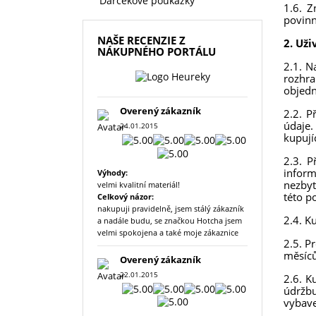
Darčekové poukážky
1.6. Z
povinn
NAŠE RECENZIE Z
2. Uži
NÁKUPNÉHO PORTÁLU
2.1. N
rozhra
objedn
Overený zákazník
2.2. P
údaje.
24.01.2015
kupují
2.3. P
inform
Výhody:
nezbyt
velmi kvalitní materiál!
této p
Celkový názor:
nakupuji pravidelně, jsem stálý zákazník
2.4. K
a nadále budu, se značkou Hotcha jsem
velmi spokojena a také moje zákaznice
2.5. P
měsíců
Overený zákazník
22.01.2015
2.6. K
údržb
vybave