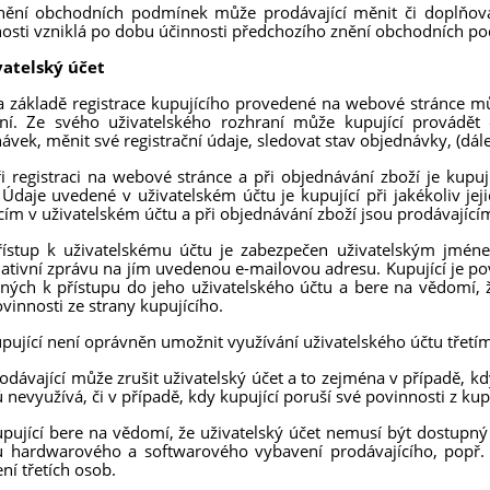
nění obchodních podmínek může prodávající měnit či doplňov
osti vzniklá po dobu účinnosti předchozího znění obchodních p
vatelský účet
a základě registrace kupujícího provedené na webové stránce mů
ní. Ze svého uživatelského rozhraní může kupující provádět 
ávek, měnit své registrační údaje, sledovat stav objednávky, (dále 
ři registraci na webové stránce a při objednávání zboží je kup
 Údaje uvedené v uživatelském účtu je kupující při jakékoliv j
cím v uživatelském účtu a při objednávání zboží jsou prodávajíc
řístup k uživatelskému účtu je zabezpečen uživatelským jméne
ativní zprávu na jím uvedenou e-mailovou adresu. Kupující je p
ných k přístupu do jeho uživatelského účtu a bere na vědomí, 
ovinnosti ze strany kupujícího.
upující není oprávněn umožnit využívání uživatelského účtu třet
rodávající může zrušit uživatelský účet a to zejména v případě, kd
 nevyužívá, či v případě, kdy kupující poruší své povinnosti z 
upující bere na vědomí, že uživatelský účet nemusí být dostupn
u hardwarového a softwarového vybavení prodávajícího, popř
ní třetích osob.