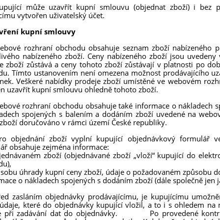
upující může uzavřít kupní smlouvu (objednat zboží) i bez 
címu vytvořen uživatelský účet.
avření kupní smlouvy
ebové rozhraní obchodu obsahuje seznam zboží nabízeného pro
livého nabízeného zboží. Ceny nabízeného zboží jsou uvedeny
e zboží zůstává a ceny tohoto zboží zůstávají v platnosti po 
u. Tímto ustanovením není omezena možnost prodávajícího uza
ek. Veškeré nabídky prodeje zboží umístěné ve webovém rozhr
n uzavřít kupní smlouvu ohledně tohoto zboží.
ebové rozhraní obchodu obsahuje také informace o nákladech s
adech spojených s balením a dodáním zboží uvedené na webov
 zboží doručováno v rámci území České republiky.
Pro objednání zboží vyplní kupující objednávkový formulář
ář obsahuje zejména informace:
jednávaném zboží (objednávané zboží „vloží“ kupující do elek
u),
ůsobu úhrady kupní ceny zboží, údaje o požadovaném způsobu d
rmace o nákladech spojených s dodáním zboží (dále společně jen j
řed zasláním objednávky prodávajícímu, je kupujícímu umožně
údaje, které do objednávky kupující vložil, a to i s ohledem na
lé při zadávání dat do objednávky. Po provedené kontrole 