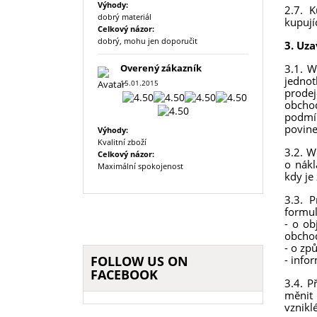
Výhody:
2.7. K
dobrý materiál
kupují
Celkový názor:
dobrý, mohu jen doporučit
3. Uz
3.1. W
Overený zákazník
jednot
15.01.2015
prodej
obchod
podmín
povine
Výhody:
Kvalitní zboží
3.2. W
Celkový názor:
o nákl
Maximální spokojenost
kdy je
3.3. 
formul
- o ob
obchod
- o zp
- info
FOLLOW US ON
FACEBOOK
3.4. P
měnit 
vznik