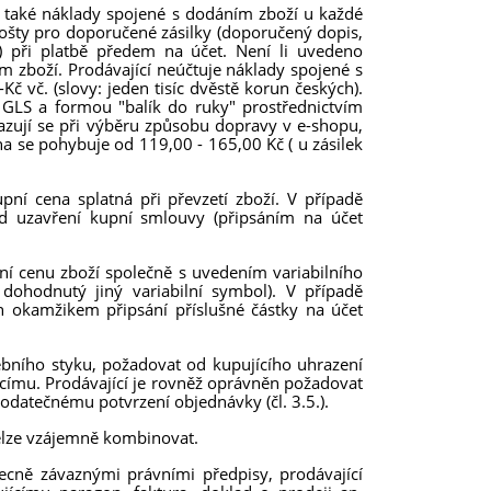
mu také náklady spojené s dodáním zboží u každé
pošty pro doporučené zásilky (doporučený dopis,
) při platbě předem na účet. Není li uvedeno
m zboží. Prodávající neúčtuje náklady spojené s
 vč. (slovy: jeden tisíc dvěstě korun českých).
 GLS a formou "balík do ruky" prostřednictvím
razují se při výběru způsobu dopravy v e-shopu,
na se pohybuje od 119,00 - 165,00 Kč ( u zásilek
upní cena splatná při převzetí zboží. V případě
d uzavření kupní smlouvy (připsáním na účet
pní cenu zboží společně s uvedením variabilního
ohodnutý jiný variabilní symbol). V případě
n okamžikem připsání příslušné částky na účet
ebního styku, požadovat od kupujícího uhrazení
ícímu. Prodávající je rovněž oprávněn požadovat
odatečnému potvrzení objednávky (čl. 3.5.).
nelze vzájemně kombinovat.
ecně závaznými právními předpisy, prodávající