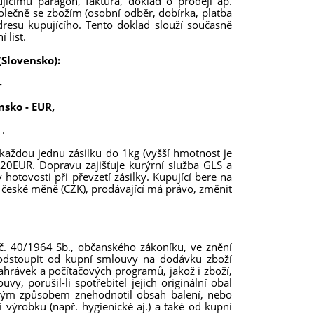
ícímu paragon, faktura, doklad o prodeji ap.
olečně se zbožím (osobní odběr, dobírka, platba
resu kupujícího. Tento doklad slouží současně
 list.
(Slovensko):
-
sko - EUR,
.
každou jednu zásilku do 1kg (vyšší hmotnost je
1,20EUR. Dopravu zajišťuje kurýrní služba GLS a
hotovosti při převzetí zásilky. Kupující bere na
české měně (CZK), prodávající má právo, změnit
 č. 40/1964 Sb., občanského zákoníku, ve znění
é odstoupit od kupní smlouvy na dodávku zboží
hrávek a počítačových programů, jakož i zboží,
y, porušil-li spotřebitel jejich originální obal
jiným způsobem znehodnotil obsah balení, nebo
 výrobku (např. hygienické aj.) a také od kupní