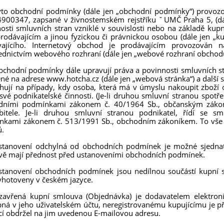
to obchodní podmínky (dále jen „obchodní podmínky“) provozov
900347, zapsané v živnostemském rejstříku ˇUMČ Praha 5, (dále
osti smluvních stran vzniklé v souvislosti nebo na základě kup
rodávajícím a jinou fyzickou či právnickou osobou (dále jen „k
vajícího. Internetový obchod je prodávajícím provozován 
ednictvím webového rozhraní (dále jen „webové rozhraní obchodu“
bchodní podmínky dále upravují práva a povinnosti smluvních st
né na adrese www.hotcha.cz (dále jen „webová stránka“) a další 
hují na případy, kdy osoba, která má v úmyslu nakoupit zboží o
své podnikatelské činnosti. (Je-li druhou smluvní stranou spotře
dními podmínkami zákonem č. 40/1964 Sb., občanským zákon
ebitele. Je-li druhou smluvní stranou podnikatel, řídí se 
kami zákonem č. 513/1991 Sb., obchodním zákoníkem. To vše s
ů.
Ustanovení odchylná od obchodních podmínek je možné sjednat
ě mají přednost před ustanoveními obchodních podmínek.
Ustanovení obchodních podmínek jsou nedílnou součástí kupní
yhotoveny v českém jazyce.
zavřená kupní smlouva (Objednávka) je dodavatelem elektron
pná v jeho uživatelském účtu, neregistrovanému kupujícímu je p
cí obdržel na jim uvedenou E-mailovou adresu.