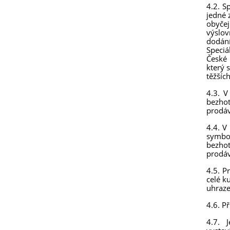
4.2. S
jedné 
obyčej
výslov
dodání
Speciá
České 
který 
těžšíc
4.3. V
bezho
prodáv
4.4. V
symbo
bezhot
prodáv
4.5. P
celé k
uhraze
4.6. P
4.7. J