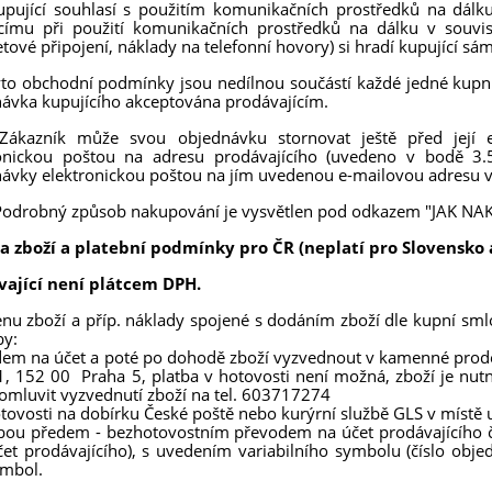
upující souhlasí s použitím komunikačních prostředků na dálku
címu při použití komunikačních prostředků na dálku v souvi
etové připojení, náklady na telefonní hovory) si hradí kupující sám
yto obchodní podmínky jsou nedílnou součástí každé jedné kupn
ávka kupujícího akceptována prodávajícím.
 Zákazník může svou objednávku stornovat ještě před její e
onickou poštou na adresu prodávajícího (uvedeno v bodě 3.5.
ávky elektronickou poštou na jím uvedenou e-mailovou adresu v
Podrobný způsob nakupování je vysvětlen pod odkazem "JAK N
a zboží a platební podmínky pro ČR (neplatí pro Slovensko 
vající není plátcem DPH.
enu zboží a příp. náklady spojené s dodáním zboží dle kupní sml
by:
dem na účet a poté po dohodě zboží vyzvednout v kamenné pr
, 152 00 Praha 5, platba v hotovosti není možná, zboží je nu
omluvit vyzvednutí zboží na tel. 603717274
otovosti na dobírku České poště nebo kurýrní službě GLS v míst
tbou předem - bezhotovostním převodem na účet prodávajícího
čet prodávajícího), s uvedením variabilního symbolu (číslo ob
ymbol.