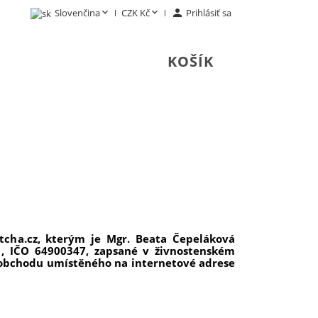


Slovenčina
CZK Kč

Prihlásiť sa
KOŠÍK
0
DORUČENIE
KONTAKT
cha.cz, kterým je Mgr. Beata Čepeláková
11, IČO 64900347, zapsané v živnostenském
obchodu umístěného na internetové adrese