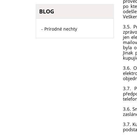
proved
po kt
BLOG
odešle
Vešker
3.5. P
Prírodné nechty
zprávo
jen el
mailov
byla o
Jinak 
kupují
3.6. 
elektr
objedn
3.7. 
předpo
telefon
3.6. S
zaslán
3.7. K
podsta