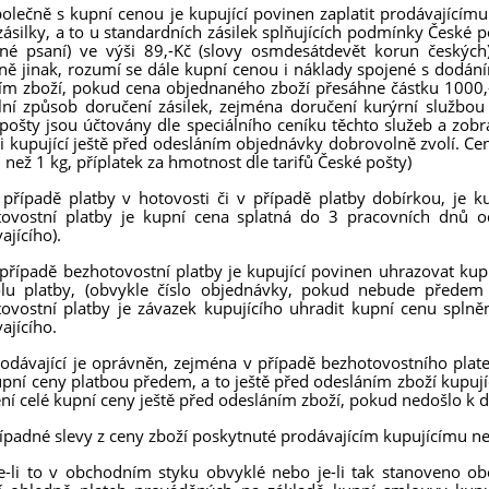
polečně s kupní cenou je kupující povinen zaplatit prodávající
zásilky, a to u standardních zásilek splňujících podmínky České 
né psaní) ve výši 89,-Kč (slovy osmdesátdevět korun českých
ně jinak, rozumí se dále kupní cenou i náklady spojené s dodání
m zboží, pokud cena objednaného zboží přesáhne částku 1000,-Kč
lní způsob doručení zásilek, zejména doručení kurýrní službou
pošty jsou účtovány dle speciálního ceníku těchto služeb a zob
si kupující ještě před odesláním objednávky dobrovolně zvolí. Ce
h než 1 kg, příplatek za hmotnost dle tarifů České pošty)
 případě platby v hotovosti či v případě platby dobírkou, je k
tovostní platby je kupní cena splatná do 3 pracovních dnů o
ajícího).
 případě bezhotovostní platby je kupující povinen uhrazovat ku
lu platby, (obvykle číslo objednávky, pokud nebude předem d
ovostní platby je závazek kupujícího uhradit kupní cenu splně
ajícího.
rodávající je oprávněn, zejména v případě bezhotovostního plat
upní ceny platbou předem, a to ještě před odesláním zboží kupuj
ní celé kupní ceny ještě před odesláním zboží, pokud nedošlo k d
řípadné slevy z ceny zboží poskytnuté prodávajícím kupujícímu 
e-li to v obchodním styku obvyklé nebo je-li tak stanoveno ob