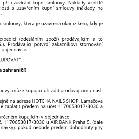
 při uzavírání kupní smlouvy. Náklady vzniklé
slosti s uzavřením kupní smlouvy (náklady na
.
í smlouvy, která je uzavřena okamžikem, kdy je
xpedicí (odesláním zboží) prodávajícím a to
). Prodávající potvrdí zákazníkovi stornování
 objednávce.
AKUPOVAT".
a zahraničí)
ouvy, může kupující uhradit prodávajícímu násl.
odejně na adrese HOTCHA NAILS SHOP, Lamačova
tné zaplatit předem na účet 1170653017/3030 a
ě určeném kupujícím v objednávce
 č. 1170653017/3030 u AIR BANK Praha 5, (dále
jednávky), pokud nebude předem dohodnutý jiný