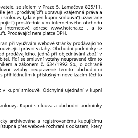
atele, se sídlem v Praze 5, Lamačova 825/11,
 jen „prodávající“) upravují vzájemná práva a
ní smlouvy („dále jen kupní smlouva“) uzavírané
upující“) prostřednictvím internetového obchodu
na internetové adrese www.hotcha.cz , a to
). Prodávající není plátce DPH.
ran při využívání webové stránky prodávajícího
související právní vztahy. Obchodní podmínky se
d prodávajícího, jedná při objednávání zboží v
bitel, řídí se smluvní vztahy neupravené těmito
íkem a zákonem č. 634/1992 Sb., o ochraně
smluvní vztahy neupravené těmito obchodními
 přihlédnutím k příslušným novelizacím těchto
 v kupní smlouvě. Odchylná ujednání v kupní
 smlouvy. Kupní smlouva a obchodní podmínky
icky archivována a registrovanému kupujícímu
řístupná přes webové rozhraní s odkazem, který