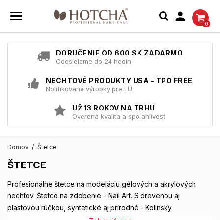

0
DORUČENIE OD 600 SK ZADARMO
Odosielame do 24 hodín
NECHTOVÉ PRODUKTY USA - TPO FREE
Notifikované výrobky pre EÚ
UŽ 13 ROKOV NA TRHU
Overená kvalita a spoľahlivosť
Domov
Štetce
ŠTETCE
Profesionálne štetce na modeláciu gélových a akrylových
nechtov. Štetce na zdobenie - Nail Art. S drevenou aj
plastovou rúčkou, syntetické aj prírodné - Kolinsky.