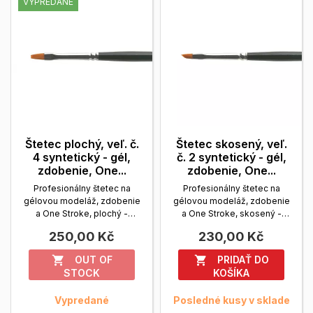
VYPREDANÉ
Štetec plochý, veľ. č.
Štetec skosený, veľ.
4 syntetický - gél,
č. 2 syntetický - gél,
zdobenie, One...
zdobenie, One...
Profesionálny štetec na
Profesionálny štetec na
gélovou modeláž, zdobenie
gélovou modeláž, zdobenie
a One Stroke, plochý -
a One Stroke, skosený -
syntetický s drevenou...
syntetický s drevenou...
250,00 Kč
230,00 Kč
Zobrazit viac
Zobrazit viac
OUT OF
PRIDAŤ DO


STOCK
KOŠÍKA
Vypredané
Posledné kusy v sklade