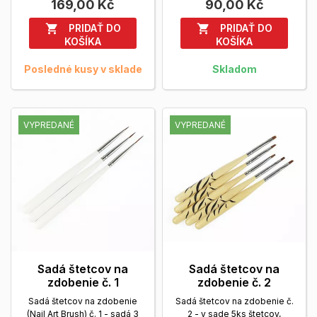
169,00 Kč
90,00 Kč
PRIDAŤ DO
PRIDAŤ DO


KOŠÍKA
KOŠÍKA
Posledné kusy v sklade
Skladom
VYPREDANÉ
VYPREDANÉ
Sadá štetcov na
Sadá štetcov na
zdobenie č. 1
zdobenie č. 2
Sadá štetcov na zdobenie
Sadá štetcov na zdobenie č.
(Nail Art Brush) č. 1 - sadá 3
2 - v sade 5ks štetcov,