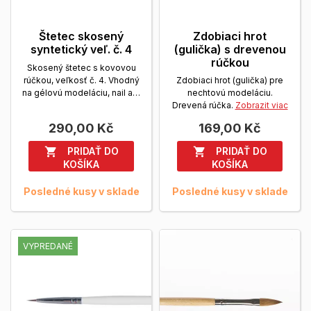
Štetec skosený
Zdobiaci hrot
syntetický veľ. č. 4
(gulička) s drevenou
rúčkou
Skosený štetec s kovovou
rúčkou, veľkosť č. 4. Vhodný
Zdobiaci hrot (gulička) pre
na gélovú modeláciu, nail art,
nechtovú modeláciu.
one stroke a...
Zobrazit viac
Drevená rúčka.
Zobrazit viac
290,00 Kč
169,00 Kč
PRIDAŤ DO
PRIDAŤ DO


KOŠÍKA
KOŠÍKA
Posledné kusy v sklade
Posledné kusy v sklade
VYPREDANÉ