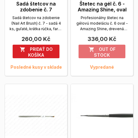
Sadá štetcov na
Štetec na gél č. 6 -
zdobenie č. 7
Amazing Shine, oval
Sadá štetcov na zdobenie
Profesionálny štetec na
(Nail Art Brush) č. 7 - sadá 4
gélovú modeláciu č. 6 oval -
ks, guľaté, krátka rúčka, farba
Amazing Shine, drevená
biela
Zobrazit viac
rúčka
Zobrazit viac
260,00 Kč
336,00 Kč
PRIDAŤ DO
OUT OF


KOŠÍKA
STOCK
Posledné kusy v sklade
Vypredané