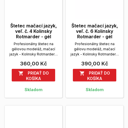
Štetec mačací jazyk,
Štetec mačací jazyk,
veľ. č. 4 Kolinsky
veľ. č. 6 Kolinsky
Rotmarder - gél
Rotmarder - gél
Profesionálny štetec na
Profesionálny štetec na
gélovou modeláž, mačací
gélovu modeláž, mačací
jazyk - Kolinsky Rotmarder s
jazyk - Kolinsky Rotmarder s
drevenou rúčkou,...
Zobrazit
drevenou rúčkou,...
Zobrazit
360,00 Kč
390,00 Kč
viac
viac
PRIDAŤ DO
PRIDAŤ DO


KOŠÍKA
KOŠÍKA
Skladom
Skladom