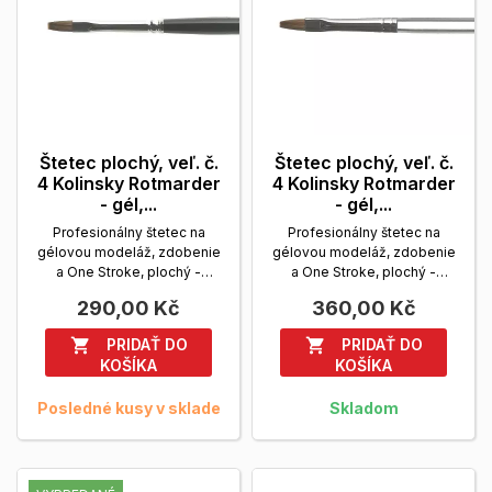
Štetec plochý, veľ. č.
Štetec plochý, veľ. č.
4 Kolinsky Rotmarder
4 Kolinsky Rotmarder
- gél,...
- gél,...
Profesionálny štetec na
Profesionálny štetec na
gélovou modeláž, zdobenie
gélovou modeláž, zdobenie
a One Stroke, plochý -
a One Stroke, plochý -
Kolinsky Rotmarder s...
Kolinsky Rotmarder s...
290,00 Kč
360,00 Kč
Zobrazit viac
Zobrazit viac
PRIDAŤ DO
PRIDAŤ DO


KOŠÍKA
KOŠÍKA
Posledné kusy v sklade
Skladom