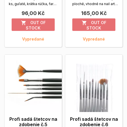
ks, guľaté, krátka rúčka, farba
ploché, vhodné na nail art,
biela
Zobrazit viac
one stroke,...
Zobrazit viac
96,00 Kč
165,00 Kč
OUT OF
OUT OF


STOCK
STOCK
Vypredané
Vypredané
Profi sadá štetcov na
Profi sadá štetcov na
zdobenie č.5
zdobenie č.6