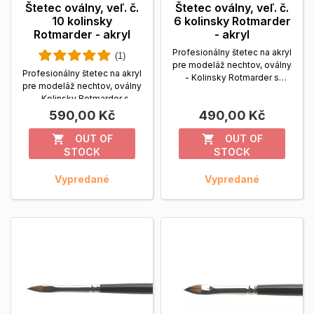
Štetec oválny, veľ. č.
Štetec oválny, veľ. č.
10 kolinsky
6 kolinsky Rotmarder
Rotmarder - akryl
- akryl
Profesionálny štetec na akryl
(1)
pre modeláž nechtov, oválny
Profesionálny štetec na akryl
- Kolinsky Rotmarder s
pre modeláž nechtov, oválny
kvalitnou...
Zobrazit viac
- Kolinsky Rotmarder s
kvalitnou...
Zobrazit viac
590,00 Kč
490,00 Kč
OUT OF
OUT OF


STOCK
STOCK
Vypredané
Vypredané