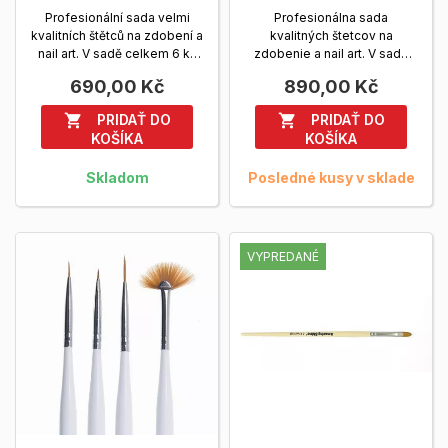
Profesionální sada velmi
Profesionálna sada
kvalitních štětců na zdobení a
kvalitných štetcov na
nail art. V sadě celkem 6 ks
zdobenie a nail art. V sade
štětců....
Zobrazit viac
celkom 9 ks štetcov a...
690,00 Kč
890,00 Kč
Zobrazit viac
PRIDAŤ DO
PRIDAŤ DO


KOŠÍKA
KOŠÍKA
Skladom
Posledné kusy v sklade
VYPREDANÉ