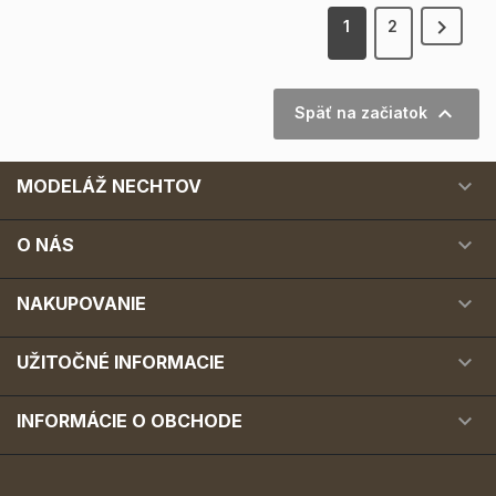

1
2

Späť na začiatok

MODELÁŽ NECHTOV

O NÁS

NAKUPOVANIE

UŽITOČNÉ INFORMACIE

INFORMÁCIE O OBCHODE