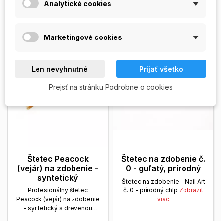
STOCK
KOŠÍKA
Analytické cookies
Vypredané
Skladom
Marketingové cookies
Len nevyhnutné
Prijať všetko
Prejsť na stránku Podrobne o cookies
Štetec Peacock
Štetec na zdobenie č.
(vejár) na zdobenie -
0 - guľatý, prírodný
syntetický
Štetec na zdobenie - Nail Art
Profesionálny štetec
č. 0 - prírodný chlp
Zobrazit
Peacock (vejár) na zdobenie
viac
- syntetický s drevenou
rúčkou.
Zobrazit viac