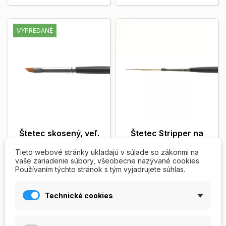
VYPREDANÉ
Štetec skosený, veľ.
Štetec Stripper na
č. 4 syntetický - gél,
zdobenie, Kolinsky
zdobenie, One...
Rotmarder, 33 mm
Tieto webové stránky ukladajú v súlade so zákonmi na
vaše zariadenie súbory, všeobecne nazývané cookies.
Profesionálny štetec na
Profesionálny štetec Striper
Používaním týchto stránok s tým vyjadrujete súhlas.
gélovou modeláž, zdobenie
na zdobenie - Kolinsky
a One Stroke, skosený -
Rotmarder s drevenou
syntetický s drevenou...
rúčkou, dĺžka vlasu 33...
Technické cookies
250,00 Kč
190,00 Kč
Zobrazit viac
Zobrazit viac
OUT OF
PRIDAŤ DO

