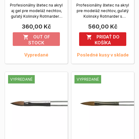
Profesionálny štetec na akryl
Profesionálny štetec na akryl
aj gel pre modeláž nechtov,
pre modeláž nechtov, guľatý
guľatý Kolinsky Rotmarder s
Kolinsky Rotmarder s
drevenou...
Zobrazit viac
drevenou rúčkou,...
Zobrazit
360,00 Kč
560,00 Kč
viac
OUT OF
PRIDAŤ DO


STOCK
KOŠÍKA
Vypredané
Posledné kusy v sklade
VYPREDANÉ
VYPREDANÉ