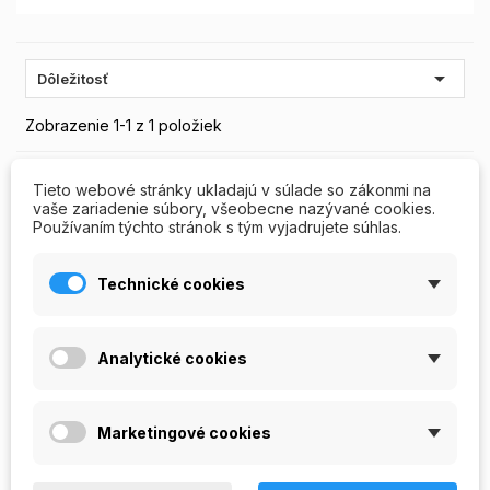

Dôležitosť
Zobrazenie 1-1 z 1 položiek
Tieto webové stránky ukladajú v súlade so zákonmi na
VYPREDANÉ
vaše zariadenie súbory, všeobecne nazývané cookies.
Používaním týchto stránok s tým vyjadrujete súhlas.
Technické cookies
Analytické cookies
Darčeková poukážka
Marketingové cookies
80 EUR
Darčeková poukážka v