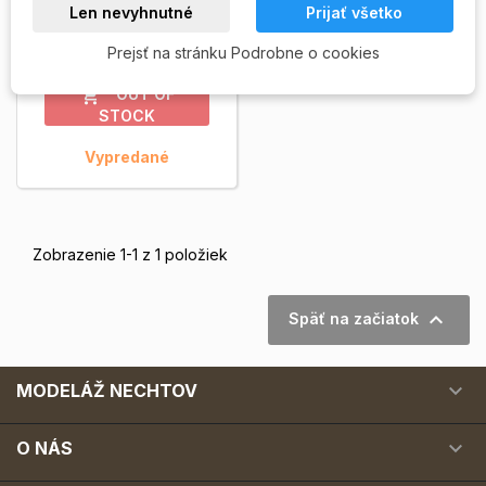
hodnote 80 EUR na nákup
Len nevyhnutné
Prijať všetko
nechtové kozmetiky Hotcha
Professional Nails Care....
Prejsť na stránku Podrobne o cookies
2 400,00 Kč
Zobrazit viac
OUT OF

STOCK
Vypredané
Zobrazenie 1-1 z 1 položiek

Späť na začiatok

MODELÁŽ NECHTOV

O NÁS