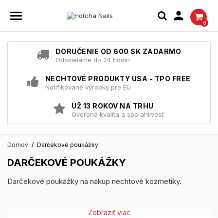

0
DORUČENIE OD 600 SK ZADARMO
Odosielame do 24 hodín
NECHTOVÉ PRODUKTY USA - TPO FREE
Notifikované výrobky pre EÚ
UŽ 13 ROKOV NA TRHU
Overená kvalita a spoľahlivosť
Domov
Darčekové poukážky
DARČEKOVÉ POUKÁŽKY
Darčekové poukážky na nákup nechtové kozmetiky.
Zobraziť viac