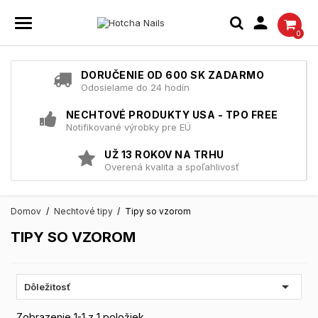

0
DORUČENIE OD 600 SK ZADARMO
Odosielame do 24 hodín
NECHTOVÉ PRODUKTY USA - TPO FREE
Notifikované výrobky pre EÚ
UŽ 13 ROKOV NA TRHU
Overená kvalita a spoľahlivosť
Domov
Nechtové tipy
Tipy so vzorom
TIPY SO VZOROM

Dôležitosť
Zobrazenie 1-1 z 1 položiek