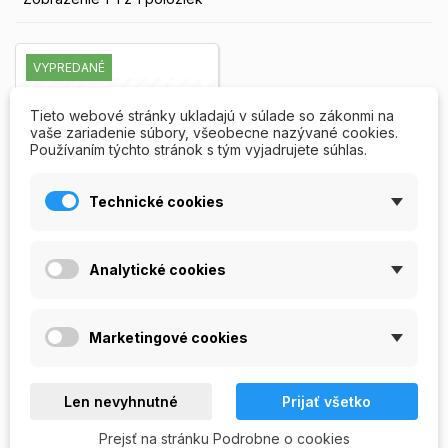
VYPREDANÉ
Tieto webové stránky ukladajú v súlade so zákonmi na
vaše zariadenie súbory, všeobecne nazývané cookies.
Používaním týchto stránok s tým vyjadrujete súhlas.
Technické cookies
Farebné tipy so
Analytické cookies
vzorom č.1
Farebné tipy so vzorom č. 1,
krátka nalepovacia plocha.
Marketingové cookies
Balenie box, veľkosť 1 - 10,
celkom 70 ks.
Zobrazit viac
159,00 Kč
Len nevyhnutné
Prijať všetko
OUT OF

Prejsť na stránku Podrobne o cookies
STOCK