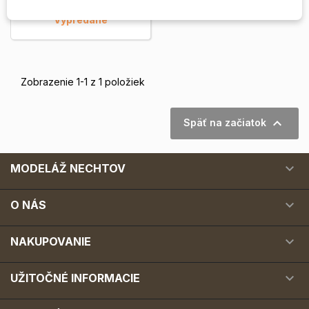
Vypredané
Zobrazenie 1-1 z 1 položiek

Späť na začiatok

MODELÁŽ NECHTOV

O NÁS

NAKUPOVANIE

UŽITOČNÉ INFORMACIE