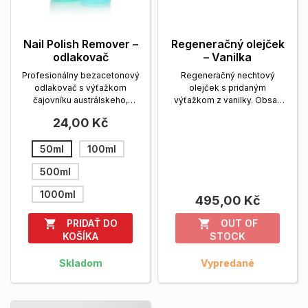
Nail Polish Remover –
Regeneračný olejček
odlakovač
– Vanilka
Profesionálny bezacetonový
Regeneračný nechtový
odlakovač s výťažkom
olejček s pridaným
čajovníku austrálskeho,
výťažkom z vanilky. Obsah
šetrný k nechtové pokožke...
balenia: 14 ml.
Zobrazit viac
24,00 Kč
Zobrazit viac
50ml
100ml
500ml
1000ml
495,00 Kč
PRIDAŤ DO
OUT OF


KOŠÍKA
STOCK
Skladom
Vypredané