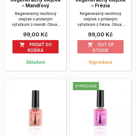
– Mandľový
– Frézia
Regeneračný nechtový
Regeneračný nechtový
olejček s pridaným
olejček s pridaným
výťažkom z mandlí. Obsah
výťažkom z frézie. Obsah
balenia: 14 ml.
Zobrazit viac
balenia: 14 ml.
Zobrazit viac
99,00 Kč
99,00 Kč
PRIDAŤ DO
OUT OF


KOŠÍKA
STOCK
Skladom
Vypredané
VYPREDANÉ