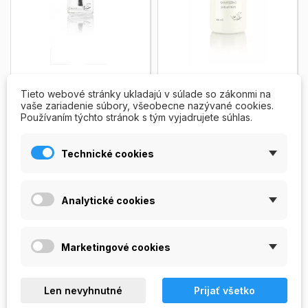
Antifungal Solution
Sanitizing Solution
(dezinfekcia)
Tieto webové stránky ukladajú v súlade so zákonmi na
vaše zariadenie súbory, všeobecne nazývané cookies.
Antimykotický prípravok k
Veľmi účinný dezinfekčný
Používaním týchto stránok s tým vyjadrujete súhlas.
prevencii a ošetrení plesne
roztok určený k dezinfekcii
nechtov. Použitie pre ruky a
rúk, pokožky, nechtov,
nohy. Vhodné k...
Zobrazit
pracovných nástrojov...
Technické cookies
79,00 Kč
viac
Zobrazit viac
50ml
100ml
Analytické cookies
200ml
199,00 Kč
PRIDAŤ DO
PRIDAŤ DO


Marketingové cookies
KOŠÍKA
KOŠÍKA
Skladom
Skladom
Len nevyhnutné
Prijať všetko