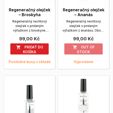
Regeneračný olejček
Regeneračný olejček
– Broskyňa
– Ananás
Regeneračný nechtový
Regeneračný nechtový
olejček s pridaným
olejček s pridaným
výťažkom z broskyne.
výťažkom z ananásu. Obsah
Obsah balenia: 14 ml.
balenia: 14 ml.
Zobrazit viac
99,00 Kč
99,00 Kč
Zobrazit viac
PRIDAŤ DO
OUT OF


KOŠÍKA
STOCK
Posledné kusy v sklade
Vypredané