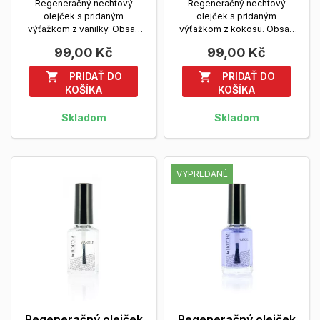
Regeneračný nechtový
Regeneračný nechtový
olejček s pridaným
olejček s pridaným
výťažkom z vanilky. Obsah
výťažkom z kokosu. Obsah
balenia: 14 ml.
Zobrazit viac
balenia: 14 ml.
Zobrazit viac
99,00 Kč
99,00 Kč
PRIDAŤ DO
PRIDAŤ DO


KOŠÍKA
KOŠÍKA
Skladom
Skladom
VYPREDANÉ
Regeneračný olejček
Regeneračný olejček