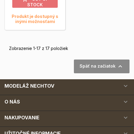
STOCK
Produkt je dostupný s
inými možnosťami
Zobrazenie 1-17 z 17 položiek

Späť na začiatok

MODELÁŽ NECHTOV

O NÁS

NAKUPOVANIE

UŽITOČNÉ INFORMACIE