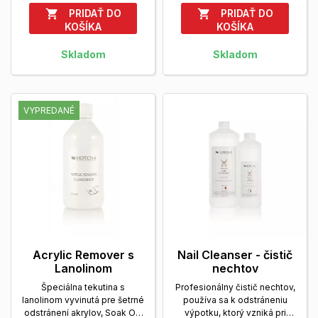
PRIDAŤ DO
PRIDAŤ DO


KOŠÍKA
KOŠÍKA
Skladom
Skladom
VYPREDANÉ
Acrylic Remover s
Nail Cleanser - čistič
Lanolinom
nechtov
Špeciálna tekutina s
Profesionálny čistič nechtov,
lanolinom vyvinutá pre šetrné
používa sa k odstráneniu
odstránení akrylov, Soak Off
výpotku, ktorý vzniká pri