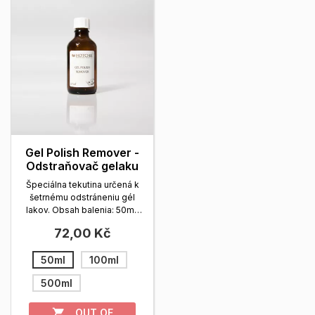
Gel Polish Remover -
Odstraňovač gelaku
Špeciálna tekutina určená k
šetrnému odstráneniu gél
lakov. Obsah balenia: 50ml,
100ml, 500ml.
Zobrazit viac
72,00 Kč
50ml
100ml
500ml
OUT OF
