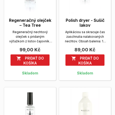
Regeneračný olejček
Polish dryer - Sušič
– Tea Tree
lakov
Regeneračný nechtový
Aplikáciou sa skracuje čas
olejček s pridaným
zaschnutia nalakovaných
výťažkom z listov čajovníku
nechtov. Obsah balenia: 14
austrálskeho - Tea
ml.
Zobrazit viac
99,00 Kč
89,00 Kč
Tree.Obsah...
Zobrazit viac
PRIDAŤ DO
PRIDAŤ DO


KOŠÍKA
KOŠÍKA
Skladom
Skladom