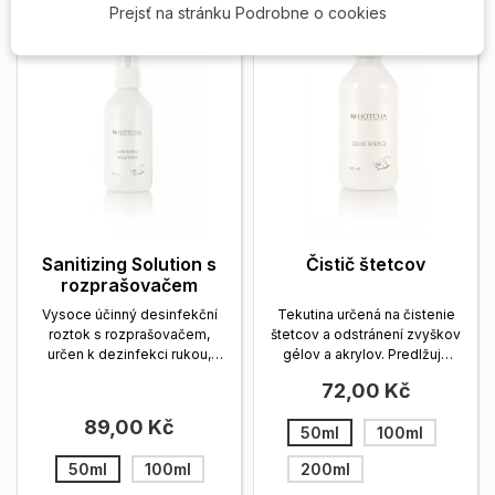
Prejsť na stránku Podrobne o cookies
Sanitizing Solution s
Čistič štetcov
rozprašovačem
Vysoce účinný desinfekční
Tekutina určená na čistenie
roztok s rozprašovačem,
štetcov a odstránení zvyškov
určen k dezinfekci rukou,
gélov a akrylov. Predlžuje
pokožky, nehtů,...
Zobrazit
ich...
Zobrazit viac
72,00 Kč
viac
89,00 Kč
50ml
100ml
50ml
100ml
200ml