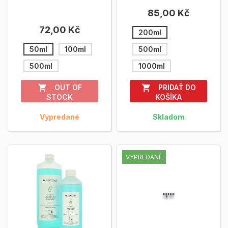
- EasyCare UV...
Zobrazit viac
modelácii...
Zobrazit viac
85,00 Kč
72,00 Kč
200ml
50ml
100ml
500ml
500ml
1000ml
OUT OF
PRIDAŤ DO


STOCK
KOŠÍKA
Vypredané
Skladom
VYPREDANÉ