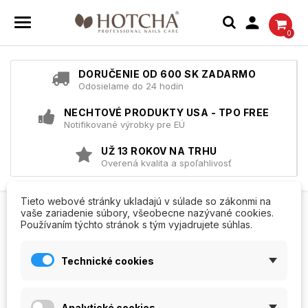

0
DORUČENIE OD 600 SK ZADARMO
Odosielame do 24 hodín
NECHTOVÉ PRODUKTY USA - TPO FREE
Notifikované výrobky pre EÚ
UŽ 13 ROKOV NA TRHU
Overená kvalita a spoľahlivosť
Tieto webové stránky ukladajú v súlade so zákonmi na
Domov
Paráda
Očné tiene
vaše zariadenie súbory, všeobecne nazývané cookies.
Používaním týchto stránok s tým vyjadrujete súhlas.
OČNÉ TIENE
Technické cookies
V ponuke ešte nemáme žiadny produkt
Zostaňte naladení! Akonáhle do ponuky pridáme ďalšie
Analytické cookies