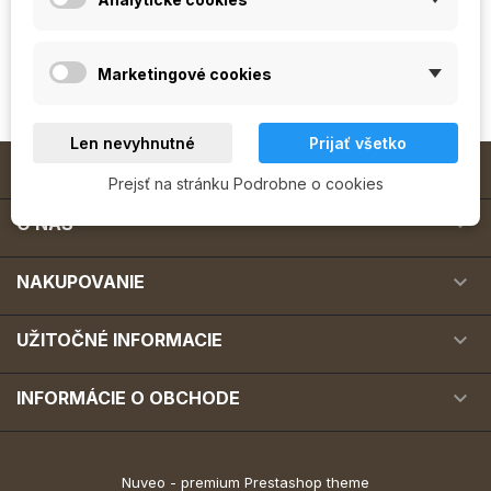
produkty, zobrazia sa na tomto mieste.
Marketingové cookies
Len nevyhnutné
Prijať všetko

MODELÁŽ NECHTOV
Prejsť na stránku Podrobne o cookies

O NÁS

NAKUPOVANIE

UŽITOČNÉ INFORMACIE

INFORMÁCIE O OBCHODE
Nuveo - premium Prestashop theme