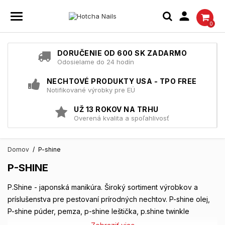

0
DORUČENIE OD 600 SK ZADARMO
Odosielame do 24 hodín
NECHTOVÉ PRODUKTY USA - TPO FREE
Notifikované výrobky pre EÚ
UŽ 13 ROKOV NA TRHU
Overená kvalita a spoľahlivosť
Domov
P-shine
P-SHINE
P.Shine - japonská manikúra. Široký sortiment výrobkov a
príslušenstva pre pestovaní prírodných nechtov. P-shine olej,
P-shine púder, pemza, p-shine leštička, p.shine twinkle