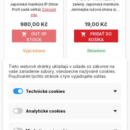
Japonská manikúra (P.Shine
zelený. Japonská manikúra.
Profi sadá veľká)
Zobrazit
Jemnejšia ružová strana slúži
viac
na úpravu...
Zobrazit viac
980,00 Kč
19,00 Kč
OUT OF
PRIDAŤ DO


STOCK
KOŠÍKA
Vypredané
Skladom
Tieto webové stránky ukladajú v súlade so zákonmi na
vaše zariadenie súbory, všeobecne nazývané cookies.
VYPREDANÉ
VYPREDANÉ
Používaním týchto stránok s tým vyjadrujete súhlas.
Technické cookies
Analytické cookies