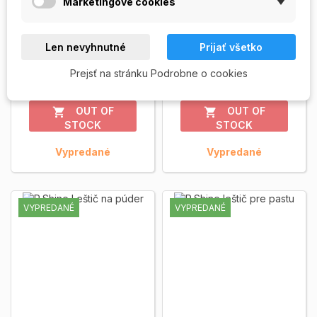
Marketingové cookies
P.Shine náhradný
P.Shine - Náhradná
púder
pasta 8g
P.Shine - Náhradný púder 5g.
P.Shine - Náhradná pasta 8g.
Len nevyhnutné
Prijať všetko
Japonská manikúra leštenie
Japonská manikúra leštenie
nechtov.
Zobrazit viac
nechtov.
Zobrazit viac
Prejsť na stránku Podrobne o cookies
299,00 Kč
299,00 Kč
OUT OF
OUT OF


STOCK
STOCK
Vypredané
Vypredané
VYPREDANÉ
VYPREDANÉ