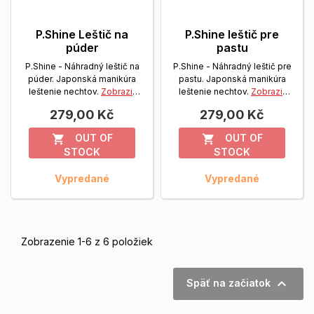
P.Shine Leštič na
P.Shine leštič pre
púder
pastu
P.Shine - Náhradný leštič na
P.Shine - Náhradný leštič pre
púder. Japonská manikúra
pastu. Japonská manikúra
leštenie nechtov.
Zobrazit
leštenie nechtov.
Zobrazit
viac
viac
279,00 Kč
279,00 Kč
OUT OF
OUT OF


STOCK
STOCK
Vypredané
Vypredané
Zobrazenie 1-6 z 6 položiek

Späť na začiatok