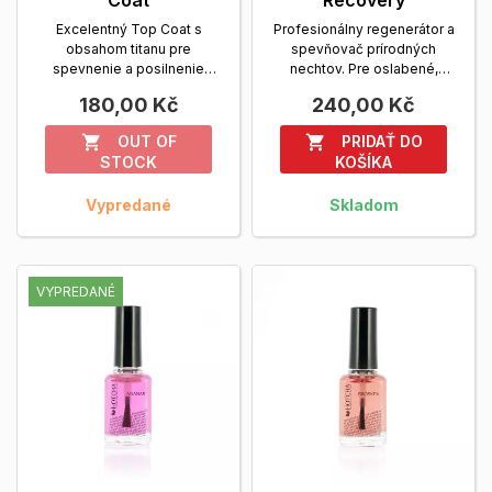
Excelentný Top Coat s
Profesionálny regenerátor a
obsahom titanu pre
spevňovač prírodných
spevnenie a posilnenie
nechtov. Pre oslabené,
prírodných nechtov. Je
krehké, poškodené a...
180,00 Kč
240,00 Kč
možné tiež...
Zobrazit viac
Zobrazit viac
OUT OF
PRIDAŤ DO


STOCK
KOŠÍKA
Vypredané
Skladom
VYPREDANÉ