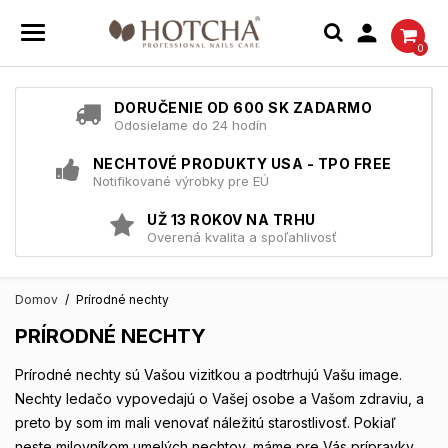

0
DORUČENIE OD 600 SK ZADARMO
Odosielame do 24 hodín
NECHTOVÉ PRODUKTY USA - TPO FREE
Notifikované výrobky pre EÚ
UŽ 13 ROKOV NA TRHU
Overená kvalita a spoľahlivosť
Domov
Prírodné nechty
PRÍRODNÉ NECHTY
Prírodné nechty sú Vašou vizitkou a podtrhujú Vašu image.
Nechty ledačo vypovedajú o Vašej osobe a Vašom zdraviu, a
preto by som im mali venovať náležitú starostlivosť. Pokiaľ
neste milovníkom umelých nechtov, máme pre Vás prípravky