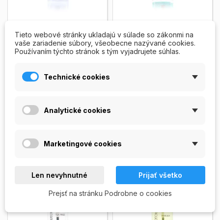
Regeneračný olejček
Regeneračný olejček
Tieto webové stránky ukladajú v súlade so zákonmi na
– Frézia
– Kokos
vaše zariadenie súbory, všeobecne nazývané cookies.
Používaním týchto stránok s tým vyjadrujete súhlas.
Regeneračný nechtový
Regeneračný nechtový
olejček s pridaným
olejček s pridaným
výťažkom z frézie. Obsah
výťažkom z kokosu. Obsah
Technické cookies
balenia: 14 ml.
Zobrazit viac
balenia: 14 ml.
Zobrazit viac
99,00 Kč
99,00 Kč
OUT OF
PRIDAŤ DO


Analytické cookies
STOCK
KOŠÍKA
Vypredané
Skladom
Marketingové cookies
Len nevyhnutné
Prijať všetko
Prejsť na stránku Podrobne o cookies