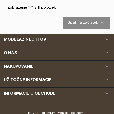
Zobrazenie 1-11 z 11 položiek

Späť na začiatok

MODELÁŽ NECHTOV

O NÁS

NAKUPOVANIE

UŽITOČNÉ INFORMACIE

INFORMÁCIE O OBCHODE
Nuveo - premium Prestashop theme