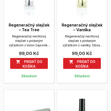
Regeneračný olejček
Regeneračný olejček
– Tea Tree
– Vanilka
Regeneračný nechtový
Regeneračný nechtový
olejček s pridaným
olejček s pridaným
výťažkom z listov čajovníku
výťažkom z vanilky. Obsah
austrálskeho - Tea
balenia: 14 ml.
Zobrazit viac
99,00 Kč
99,00 Kč
Tree.Obsah...
Zobrazit viac
PRIDAŤ DO
PRIDAŤ DO


KOŠÍKA
KOŠÍKA
Skladom
Skladom