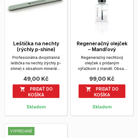
Leštička na nechty
Regeneračný olejček
(rýchly p-shine)
– Mandľový
Profesionálna dvojstranná
Regeneračný nechtový
leštička na nechty (rýchly p-
olejček s pridaným
shine) s obsahom minerálov
výťažkom z mandlí. Obsah
určená pre...
Zobrazit viac
balenia: 14 ml.
Zobrazit viac
49,00 Kč
99,00 Kč
PRIDAŤ DO
PRIDAŤ DO


KOŠÍKA
KOŠÍKA
Skladom
Skladom
VYPREDANÉ