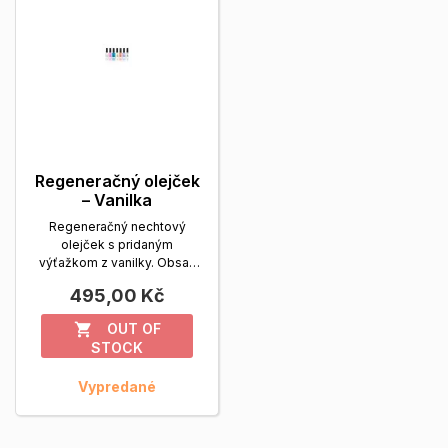
Regeneračný olejček
– Vanilka
Regeneračný nechtový
olejček s pridaným
výťažkom z vanilky. Obsah
balenia: 14 ml.
Zobrazit viac
495,00 Kč
OUT OF

STOCK
Vypredané