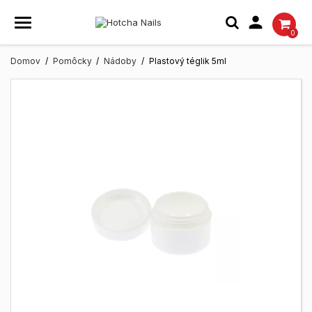

0
Domov
Pomôcky
Nádoby
Plastový téglik 5ml