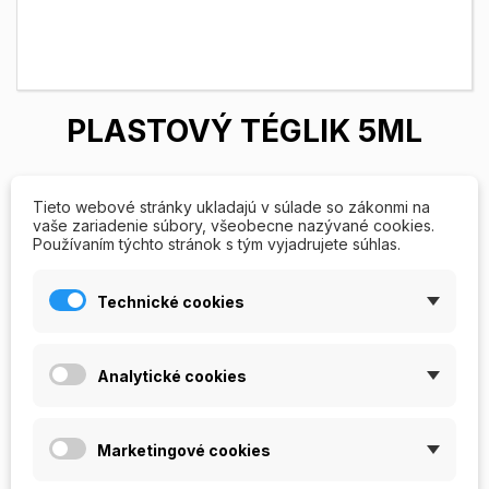
PLASTOVÝ TÉGLIK 5ML
Prázdny
téglik
na
gél a
akryl.
Objem 5
ml.
Tieto webové stránky ukladajú v súlade so zákonmi na
vaše zariadenie súbory, všeobecne nazývané cookies.
Používaním týchto stránok s tým vyjadrujete súhlas.
13,00 Kč
Technické cookies
Počet
Analytické cookies
PRIDAŤ DO KOŠÍKA
Marketingové cookies