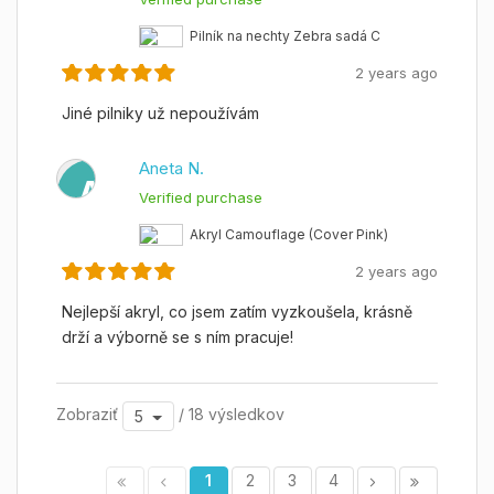
Pilník na nechty Zebra sadá C
2 years ago
Jiné pilniky už nepoužívám
Aneta N.
A
Verified purchase
Akryl Camouflage (Cover Pink)
2 years ago
Nejlepší akryl, co jsem zatím vyzkoušela, krásně
drží a výborně se s ním pracuje!
Zobraziť
/ 18 výsledkov
5
1
2
3
4