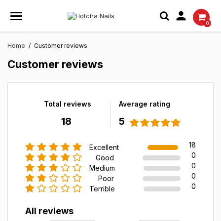

0
Home
Customer reviews
Customer reviews
Total reviews
Average rating
18
5
18
Excellent
0
Good
0
Medium
0
Poor
0
Terrible
All reviews