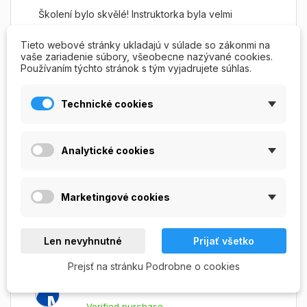
Školení bylo skvělé! Instruktorka byla velmi
odborná a trpělivá, všechny techniky nám ukázala
Tieto webové stránky ukladajú v súlade so zákonmi na
krok za krokem. Atmosféra byla přátelská a
vaše zariadenie súbory, všeobecne nazývané cookies.
inspirující, a díky praktickým radám a tipům jsem si
Používaním týchto stránok s tým vyjadrujete súhlas.
jistá, že získané dovednosti využiji i v praxi.
Doporučuji všem, kdo se chtějí naučit něco nového
Technické cookies
a přirozeného pro krásu svých nehtů!
Simona S.
Analytické cookies
S
Verified purchase
Pilník na nechty Zebra sadá D
Marketingové cookies
1 year ago
Skvělé pilníky
Len nevyhnutné
Prijať všetko
Nejlepší pilník na přírodní nehty 240 :-)
Prejsť na stránku Podrobne o cookies
Marie s.
M
Verified purchase