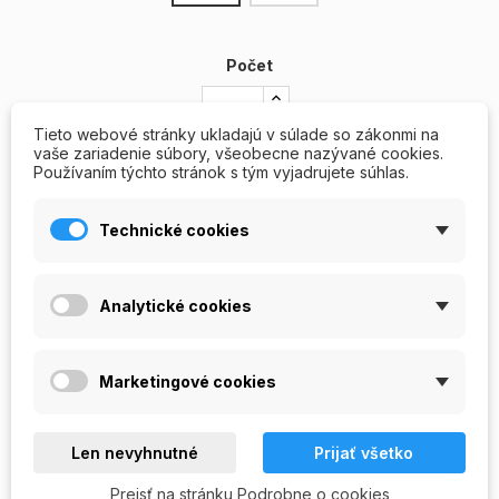
Počet
Tieto webové stránky ukladajú v súlade so zákonmi na
vaše zariadenie súbory, všeobecne nazývané cookies.
Používaním týchto stránok s tým vyjadrujete súhlas.
PRIDAŤ DO KOŠÍKA
Technické cookies
Skladom

Analytické cookies
Write your review
Ask a question
Marketingové cookies
REVIEWS/Q & A
POPIS
Len nevyhnutné
Prijať všetko
Prejsť na stránku Podrobne o cookies