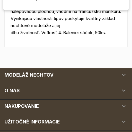
Biele veľmi pružné nechtové tipy s krátkou
nalepovacou plochou, vhodné na francúzsku manikúru.
Vynikajúca vlastnosti tipov poskytuje kvalitný základ
nechtové modeláže a jéj
dlhu životnosť. Veľkosť 4. Balenie: sáčok, 50ks.

MODELÁŽ NECHTOV

O NÁS

NAKUPOVANIE

UŽITOČNÉ INFORMACIE